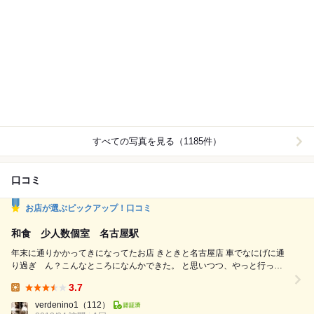
すべての写真を見る（1185件）
口コミ
お店が選ぶピックアップ！口コミ
和食 少人数個室 名古屋駅
年末に通りかかってきになってたお店 きときと名古屋店 車でなにげに通
り過ぎ ん？こんなところになんかできた。 と思いつつ、やっと行って
きました。 店名から富山のお魚系だろーと予測していましたが まさに！
3.7
ちらしずし ￥2000 いただきました。 ほたるイカやしろえびなどお魚
Lunch:
いっぱい。 ランチは￥1300～夜はコース￥5500 アラカルトも可能 間
verdenino1
（112）