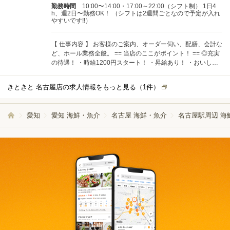
勤務時間
10:00〜14:00・17:00～22:00（シフト制） 1日4
h、週2日〜勤務OK！ （シフトは2週間ごとなので予定が入れ
やすいです‼）
【 仕事内容 】 お客様のご案内、オーダー伺い、配膳、会計な
ど、ホール業務全般。 == 当店のここがポイント！ == ◎充実
の待遇！ ・時給1200円スタート！ ・昇給あり！ ・おいしい
まかないあり！ ・交通費支給！ アルバイトの方もやりがいを
感じていただけるお仕事です
きときと 名古屋店の求人情報をもっと見る（
1
件）
愛知
愛知 海鮮・魚介
名古屋 海鮮・魚介
名古屋駅周辺 海