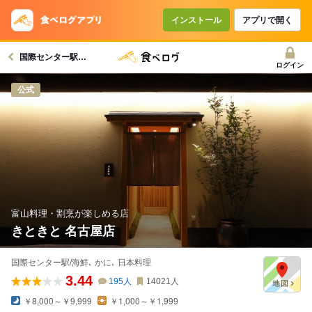
コースで使えるクーポン
戻る
インストール
アプリで開く
国際センター駅グルメへ
クーポンを利用せず予約する
ログイン
公式
富山料理・割烹が楽しめる店
きときと 名古屋店
国際センター駅/海鮮､ かに､ 日本料理
3.44
195
人
14021
人
￥8,000～￥9,999
￥1,000～￥1,999