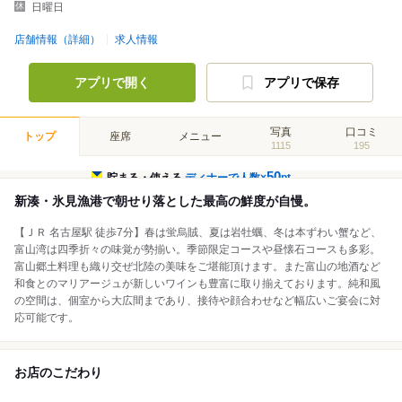
日曜日
店舗情報（詳細）
求人情報
アプリで開く
アプリで保存
写真
口コミ
トップ
座席
メニュー
1115
195
50
貯まる・使える
ディナーで人数×
pt
新湊・氷見漁港で朝せり落とした最高の鮮度が自慢。
【ＪＲ 名古屋駅 徒歩7分】春は蛍烏賊、夏は岩牡蠣、冬は本ずわい蟹など、
富山湾は四季折々の味覚が勢揃い。季節限定コースや昼懐石コースも多彩。
富山郷土料理も織り交ぜ北陸の美味をご堪能頂けます。また富山の地酒など
和食とのマリアージュが新しいワインも豊富に取り揃えております。純和風
の空間は、個室から大広間まであり、接待や顔合わせなど幅広いご宴会に対
応可能です。
お店のこだわり