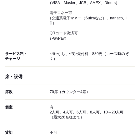
（VISA、Master、JCB、AMEX、Diners）
電子マネー可
（交通系電子マネー（Suicaなど）、nanaco、i
D）
QRコード決済可
（PayPay）
サービス料・
<昼>なし、<夜>先付料 880円（コース時のぞ
チャージ
く）
席・設備
席数
70席（カウンター4席）
個室
有
2人可、4人可、6人可、8人可、10～20人可
（最大28名様まで）
貸切
不可