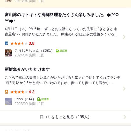
口の感じから予...
2013/04 訪問
1回
富山湾のキトキトな海鮮料理をたくさん楽しみました。ψ(*^O
^*)ψ♪
4月11日（木）PM 6時、 ずっとお世話になっていた先輩に ”きときと 名
古屋店” へ お招きいただきました。 約束の15分ほど前に暖簾をくぐる
と、店内では 高級そう...
3.8
Dinner:
こうじろちゃん
（3681）
2024/04 訪問
1回
新鮮魚介がいただけます
こちらで富山の美味しい魚介がいただけると知人が予約してくれてランチ
で訪問 駅から3分と聞いていたのですが、歩いても歩いても着かな
い、、、 ユニモールの出口から3分というネッ...
4.2
Lunch:
udon
（314）
2023/09 訪問
1回
口コミをもっと見る（195人）