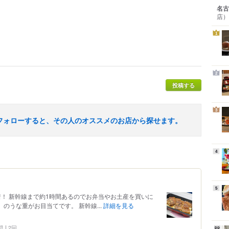
名古
店）
1
2
投稿する
3
フォローすると、その人のオススメのお店から探せます。
4
5
に到着！ 新幹線まで約1時間あるのでお弁当やお土産を買いに
のうな重がお目当てです。 新幹線...
詳細を見る
問
2回