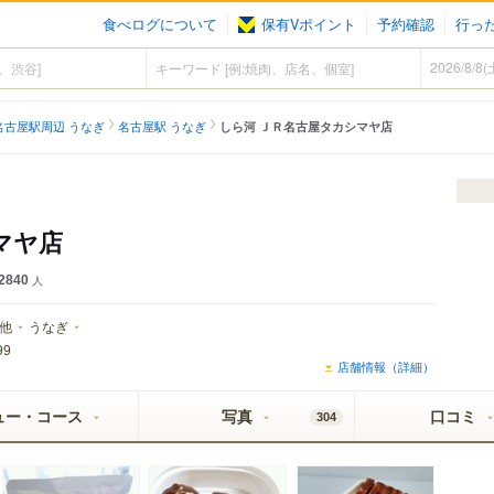
食べログについて
保有Vポイント
予約確認
行っ
名古屋駅周辺 うなぎ
名古屋駅 うなぎ
しら河 ＪＲ名古屋タカシマヤ店
マヤ店
2840
人
他
うなぎ
99
店舗情報（詳細）
ュー・コース
写真
口コミ
304