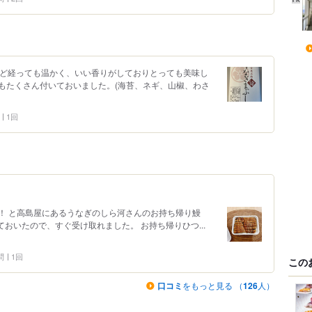
ほど経っても温かく、いい香りがしておりとっても美味し
もたくさん付いておいました。(海苔、ネギ、山椒、わさ
1回
！ と高島屋にあるうなぎのしら河さんのお持ち帰り鰻
ておいたので、すぐ受け取れました。 お持ち帰りひつ...
問
1回
この
口コミ
をもっと見る （
126
人）