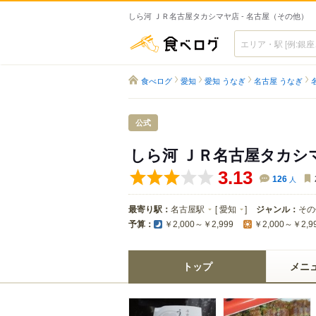
しら河 ＪＲ名古屋タカシマヤ店 - 名古屋（その他）
食べログ
食べログ
愛知
愛知 うなぎ
名古屋 うなぎ
公式
しら河 ＪＲ名古屋タカシ
3.13
126
人
最寄り駅：
名古屋駅
[
愛知
]
ジャンル：
その
予算：
￥2,000～￥2,999
￥2,000～￥2,9
トップ
メニ