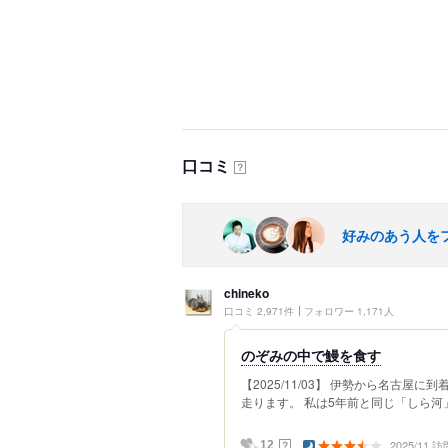
口コミ
？
好みのあう人を
chineko
口コミ 2,971件
フォロワー 1,171人
のぞみの中で鰻を食す
【2025/11/03】 伊勢から名古屋
走ります。 私は5年前と同じ「しら河」
2025/11 訪
？
12