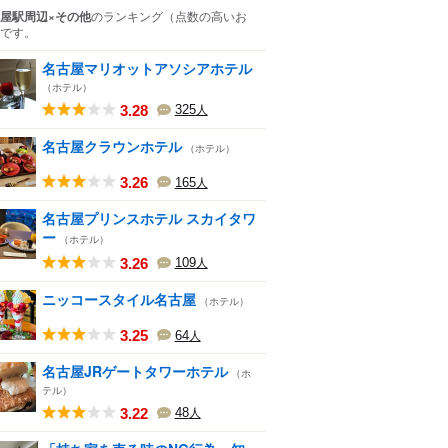
屋駅周辺×その他
のランキング
（点数の高いお
です。
名古屋マリオットアソシアホテル
（ホテル）
3.28
325
人
名古屋クラウンホテル
（ホテル）
3.26
165
人
名古屋プリンスホテル スカイタワ
ー
（ホテル）
3.26
109
人
ニッコースタイル名古屋
（ホテル）
3.25
64
人
名古屋JRゲートタワーホテル
（ホ
テル）
3.22
48
人