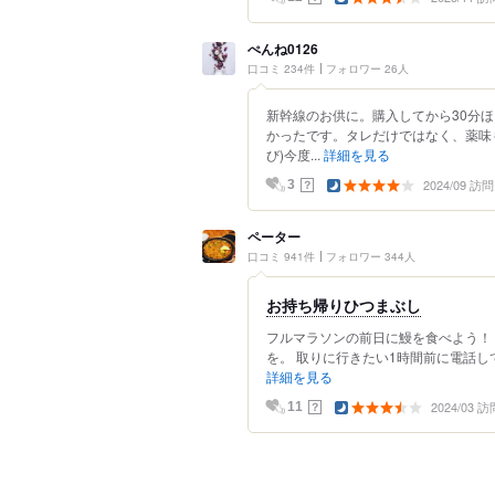
ぺんね0126
口コミ 234件
フォロワー 26人
新幹線のお供に。購入してから30分
かったです。タレだけではなく、薬味
び)今度...
詳細を見る
2024/09 訪問
？
3
ペーター
口コミ 941件
フォロワー 344人
お持ち帰りひつまぶし
フルマラソンの前日に鰻を食べよう！
を。 取りに行きたい1時間前に電話し
詳細を見る
2024/03 訪
？
11