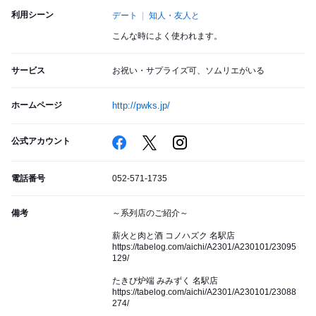
利用シーン
デート
知人・友人と
こんな時によく使われます。
サービス
お祝い・サプライズ可、ソムリエがいる
ホームページ
http://pwks.jp/
公式アカウント
電話番号
052-571-1735
備考
～系列店のご紹介～
薪火と肉と酒 コノハズク 名駅店
https://tabelog.com/aichi/A2301/A230101/23095
129/
たきび炉端 みみずく 名駅店
https://tabelog.com/aichi/A2301/A230101/23088
274/