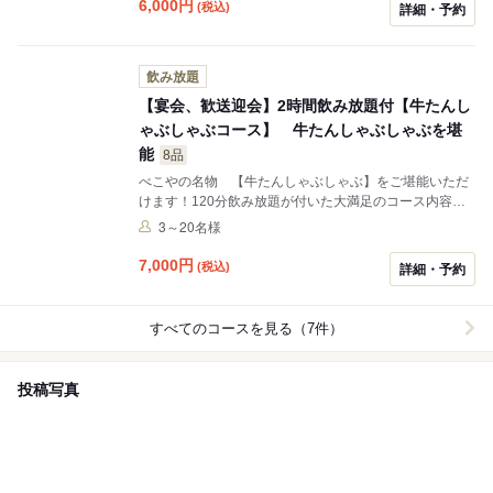
まなシーンでご利用頂けます。
6,000
円
(税込)
詳細・予約
飲み放題
【宴会、歓送迎会】2時間飲み放題付【牛たんし
ゃぶしゃぶコース】 牛たんしゃぶしゃぶを堪
能
8品
べこやの名物 【牛たんしゃぶしゃぶ】をご堪能いただ
けます！120分飲み放題が付いた大満足のコース内容と
なっております。飲み放題120分付きでごゆっくりとお
3～20名様
楽しみ頂けます。会社宴会はもちろん、送別会、ご家族
で、ご友人で、各種宴会シーンでご利用ください。
7,000
円
(税込)
詳細・予約
すべてのコースを見る（7件）
投稿写真