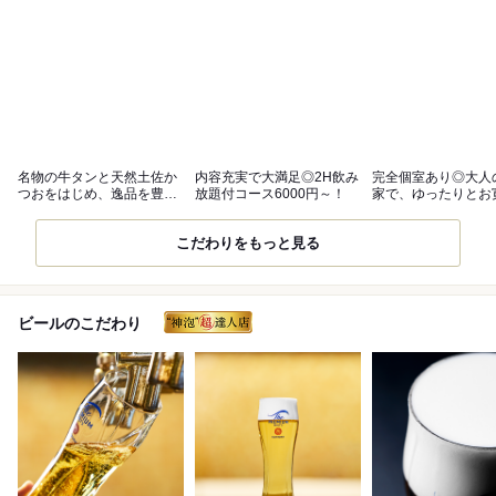
名物の牛タンと天然土佐か
内容充実で大満足◎2H飲み
完全個室あり◎大人
つおをはじめ、逸品を豊富
放題付コース6000円～！
家で、ゆったりとお
にご用意！
ださい
こだわりをもっと見る
ビールのこだわり