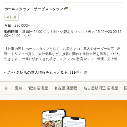
店長とキャリアアップをしていきます。 ※状況に応じて調理
業務を担当する場合もあります。 <チーフ・店長> ・アルバイ
ホールスタッフ・サービススタッフ
ト育成 ・シフト作成 ・食材や備品などの仕入れ管理 ・店舗運
営の戦略など
正社員
月給
280,000円~
勤務時間
15:00〜24:00 シフト制・休憩あり ＜シフト例＞ 15:00〜23:00 16:
00〜24:00 など
【仕事内容】 ホールスタッフとして、お客さまのご案内やオーダー対応、料
理・ドリンクの提供、会計業務など、接客に関わる業務全般を担当していた
だきます。 仕事に慣れてきた後は、スタッフの教育やシフト管理、売上管理
などの店舗運営業務にも携わっていただきます。 将来的には、店長候補やマ
ネージャーとして店舗全体をまとめる役割を担っていただくことを想定して
べこや 名駅店の求人情報をもっと見る（
11
件）
います。
愛知
愛知 居酒屋
名古屋 居酒屋
名古屋駅周辺 居酒屋