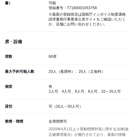
書）
可能
登録番号：T7180001053758
※最新の登録状況は国税庁インボイス制度適格
請求書発行事業者公表サイトをご確認いただく
か、店舗にお問い合わせください。
席・設備
席数
60席
最大予約可能人数
20人（着席時）、20人（立食時）
個室
有
2人可、4人可、6人可、8人可、10～20人可
貸切
可（20人～50人可）
禁煙・喫煙
全席喫煙可
2020年4月1日より受動喫煙対策に関する法律(改
正健康増進法）が施行されており、最新の情報