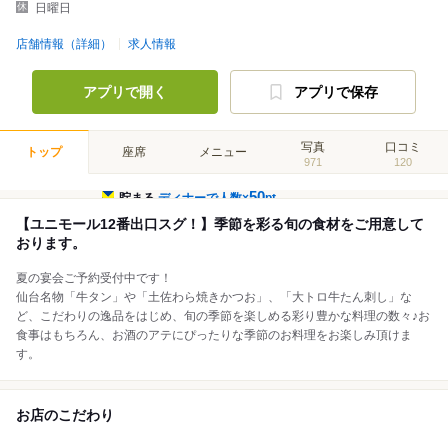
日曜日
店舗情報（詳細）
求人情報
アプリで開く
アプリで保存
写真
口コミ
トップ
座席
メニュー
971
120
50
貯まる
ディナーで人数×
pt
【ユニモール12番出口スグ！】季節を彩る旬の食材をご用意して
おります。
夏の宴会ご予約受付中です！
仙台名物「牛タン」や「土佐わら焼きかつお」、「大トロ牛たん刺し」な
ど、こだわりの逸品をはじめ、旬の季節を楽しめる彩り豊かな料理の数々♪お
食事はもちろん、お酒のアテにぴったりな季節のお料理をお楽しみ頂けま
す。
お店のこだわり