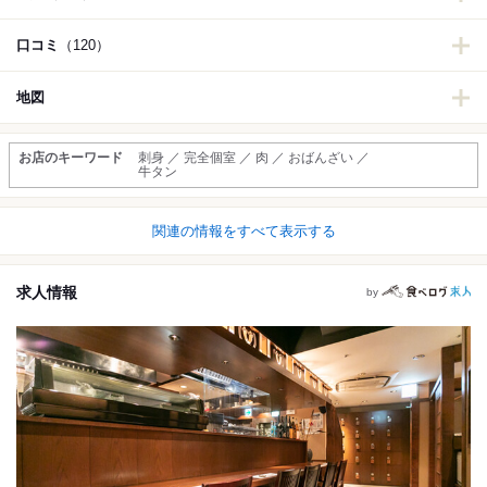
口コミ
（120）
地図
お店のキーワード
刺身 ／ 完全個室 ／ 肉 ／ おばんざい ／
牛タン
関連の情報をすべて表示する
求人情報
by