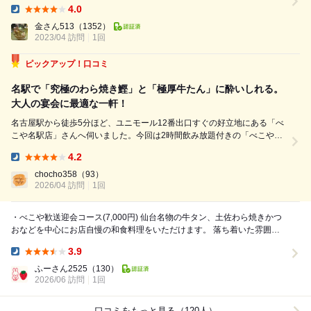
り、焼く様子を眺めながら飲めるカウンターへ案内されました(^^)♪ 若干
4.0
煙が漂ってましたが、しっかり換気されているので耐えれない煙たさでは
Dinner:
無く、しっかりと焼く様子が見れて良かったです(´∀｀)♪ この日はアラカ
金さん513
（1352）
ルトで好きなものをオーダーしてシェ...
2023/04 訪問
1回
ピックアップ！口コミ
名駅で「究極のわら焼き鰹」と「極厚牛たん」に酔いしれる。
大人の宴会に最適な一軒！
名古屋駅から徒歩5分ほど、ユニモール12番出口すぐの好立地にある「べ
こや名駅店」さんへ伺いました。今回は2時間飲み放題付きの「べこや歓
送迎会コース（7,000円）」をいただきましたが、お世辞抜きに全9品す
4.2
べてが主役級の美味しさでした。 まず感動したのが、名物の「土佐わら
Dinner:
焼き鰹のたたき」です。天...
chocho358
（93）
2026/04 訪問
1回
・べこや歓送迎会コース(7,000円) 仙台名物の牛タン、土佐わら焼きかつ
おなどを中心にお店自慢の和食料理をいただけます。 落ち着いた雰囲気
の店内には完全個室、半個室、...
3.9
Dinner:
ふーさん2525
（130）
2026/06 訪問
1回
口コミをもっと見る（120人）