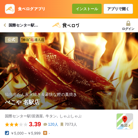
インストール
アプリで開く
国際センター駅グルメへ
ログイン
公式
仙台牛たん炭火焼き＆豪快な鰹の藁焼き
べこや 名駅店
国際センター駅/居酒屋､ 牛タン､ しゃぶしゃぶ
3.39
120
人
7073
人
￥5,000～￥5,999
-