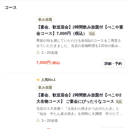
コース
飲み放題
【宴会、歓送迎会】2時間飲み放題付【べこや宴
会コース】7,000円（税込）
9品
季節の旬を感じていただける全9品のコースをご用意さ
せていただきました。当店の名物料理を120分の飲み放
題と一緒に楽しめる内容となっております。個室もござ
3～20名様
いますので、ごゆっくりとお楽しみ頂けます。会社宴会
はもちろん、送別会、ご家族で、ご友人で、各種宴会シ
7,000
円
(税込)
詳細・予約
ーンでご利用ください。
人気No.1
飲み放題
【宴会、歓送迎会】2時間飲み放題付【べこや2
大名物コース】 ご宴会にぴったりなコース
8品
当店の２大名物！『土佐わら焼きかつおのたたき』と
『仙台 牛たん炭火焼き』を同時に大満喫 作りたての
お料理に2時間の飲み放題が付いたコース内容です。冬
3～20名様
宴会、送別会、お祝い事、ご家族で、ご友人で、さまざ