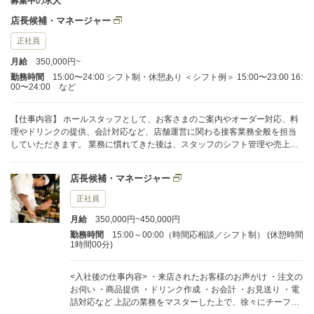
募集中の求人
店長候補・マネージャー
正社員
月給
350,000円~
勤務時間
15:00〜24:00 シフト制・休憩あり ＜シフト例＞ 15:00〜23:00 16:
00〜24:00 など
【仕事内容】 ホールスタッフとして、お客さまのご案内やオーダー対応、料
理やドリンクの提供、会計対応など、店舗運営に関わる接客業務全般を担当
していただきます。 業務に慣れてきた後は、スタッフのシフト管理や売上管
理などの運営面にも携わっていただきます。 将来的には、店長やマネージャ
ーとして店舗をまとめる役割を担っていただくことを想定しています。
店長候補・マネージャー
正社員
月給
350,000円~450,000円
勤務時間
15:00～00:00（時間応相談／シフト制） (休憩時間
1時間00分)
<入社後の仕事内容> ・来店されたお客様のお声がけ ・注文の
お伺い ・商品提供 ・ドリンク作成 ・お会計 ・お見送り ・電
話対応など 上記の業務をマスターした上で、徐々にチーフ・