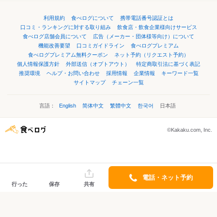
利用規約
食べログについて
携帯電話番号認証とは
口コミ・ランキングに対する取り組み
飲食店・飲食企業様向けサービス
食べログ店舗会員について
広告（メーカー・団体様等向け）について
機能改善要望
口コミガイドライン
食べログプレミアム
食べログプレミアム無料クーポン
ネット予約（リクエスト予約）
個人情報保護方針
外部送信（オプトアウト）
特定商取引法に基づく表記
推奨環境
ヘルプ・お問い合わせ
採用情報
企業情報
キーワード一覧
サイトマップ
チェーン一覧
言語：
English
简体中文
繁體中文
한국어
日本語
©Kakaku.com, Inc.
電話・ネット予約
行った
保存
共有