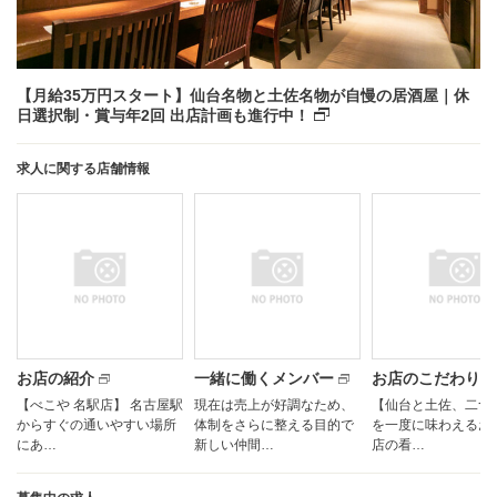
【月給35万円スタート】仙台名物と土佐名物が自慢の居酒屋｜休
日選択制・賞与年2回 出店計画も進行中！
求人に関する店舗情報
お店の紹介
一緒に働くメンバー
お店のこだわり
【べこや 名駅店】 名古屋駅
現在は売上が好調なため、
【仙台と土佐、二つ
からすぐの通いやすい場所
体制をさらに整える目的で
を一度に味わえるお
にあ…
新しい仲間…
店の看…