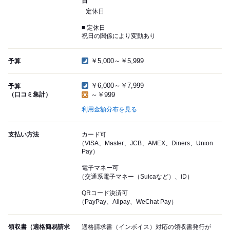
日
定休日
■ 定休日
祝日の関係により変動あり
￥5,000～￥5,999
予算
￥6,000～￥7,999
予算
（口コミ集計）
～￥999
利用金額分布を見る
支払い方法
カード可
（VISA、Master、JCB、AMEX、Diners、Union
Pay）
電子マネー可
（交通系電子マネー（Suicaなど）、iD）
QRコード決済可
（PayPay、Alipay、WeChat Pay）
領収書（適格簡易請求
適格請求書（インボイス）対応の領収書発行が