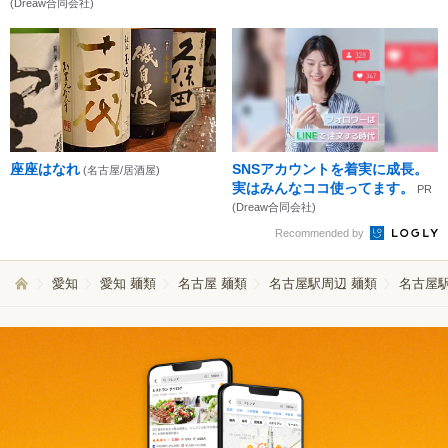
(Dreaw合同会社)
座座はなれ
SNSアカウントを着実に成長。
(名古屋/居酒屋)
実はみんなココ使ってます。
PR
(Dreaw合同会社)
Recommended by
愛知
愛知 麺類
名古屋 麺類
名古屋駅周辺 麺類
名古屋駅