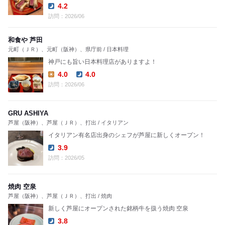
4.2
Dinner:
訪問：2026/06
和食や 芦田
元町（ＪＲ）、元町（阪神）、県庁前 / 日本料理
神戸にも旨い日本料理店がありますよ！
4.0
4.0
Lunch:
Dinner:
訪問：2026/06
GRU ASHIYA
芦屋（阪神）、芦屋（ＪＲ）、打出 / イタリアン
イタリアン有名店出身のシェフが芦屋に新しくオープン！
3.9
Dinner:
訪問：2026/05
焼肉 空泉
芦屋（阪神）、芦屋（ＪＲ）、打出 / 焼肉
新しく芦屋にオープンされた銘柄牛を扱う焼肉 空泉
3.8