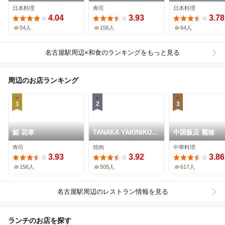
日本料理
寿司
日本料理
4.04
3.93
3.78
54人
156人
64人
名古屋駅周辺×和食
のランキングをもっと見る
周辺のお店ランキング
1
2
3
鮨 花車
TANAKA YAKINIKU
中国飯店 麗穂
RESTAURANTE
寿司
焼肉
中華料理
3.93
3.92
3.86
156人
505人
617人
名古屋駅周辺
のレストラン情報を見る
ランチのお店を探す