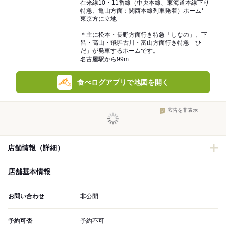
在来線10・11番線（中央本線、東海道本線下り
特急、亀山方面：関西本線列車発着）ホーム*
東京方に立地
＊主に松本・長野方面行き特急「しなの」、下
呂・高山・飛騨古川・富山方面行き特急「ひ
だ」が発車するホームです。
名古屋駅から99m
食べログアプリで地図を開く
広告を非表示
店舗情報（詳細）
店舗基本情報
お問い合わせ
非公開
予約可否
予約不可