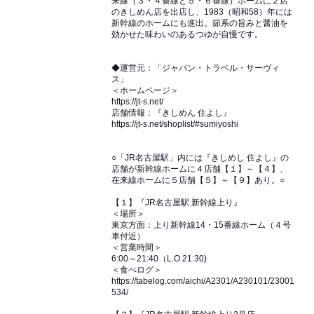
来線（３・４番線と５・６番線）ホームに２店
のきしめん店を出店し、1983（昭和58）年には
新幹線のホームにも進出。節系の旨みと醤油を
効かせた味わいのあるつゆが自慢です。
◆運営元：「ジャパン・トラベル・サーヴィ
ス」
＜ホームページ＞
https://jt-s.net/
店舗情報：『きしめん 住よし』
https://jt-s.net/shoplist/#sumiyoshi
○「JR名古屋駅」内には『きしめし 住よし』の
店舗が新幹線ホームに４店舗【１】～【４】、
在来線ホームに５店舗【５】～【９】あり。○
【１】『JR名古屋駅 新幹線上り』
＜場所＞
東京方面：上り新幹線14・15番線ホーム（４号
車付近）
＜営業時間＞
6:00～21:40（L.O.21:30)
＜食べログ＞
https://tabelog.com/aichi/A2301/A230101/23001
534/