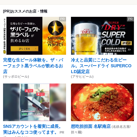
[PR]おススメのお店・情報
PR
PR
完璧な生ビール体験を。ザ・パ
冷えと品質にこだわる生ビー
ーフェクト黒ラベルが飲めるお
ル。スーパードライ SUPERCO
店
LD認定店
(サッポロビール)
(アサヒビール)
SNSアカウントを着実に成長。
想吃担担面 名駅南店
(名鉄名古屋/
実はみんなココ使ってます。
担々麺)
PR