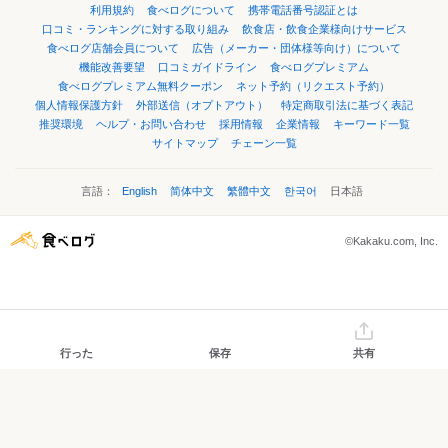
利用規約
食べログについて
携帯電話番号認証とは
口コミ・ランキングに対する取り組み
飲食店・飲食企業様向けサービス
食べログ店舗会員について
広告（メーカー・団体様等向け）について
機能改善要望
口コミガイドライン
食べログプレミアム
食べログプレミアム無料クーポン
ネット予約（リクエスト予約）
個人情報保護方針
外部送信（オプトアウト）
特定商取引法に基づく表記
推奨環境
ヘルプ・お問い合わせ
採用情報
企業情報
キーワード一覧
サイトマップ
チェーン一覧
言語：
English
简体中文
繁體中文
한국어
日本語
©Kakaku.com, Inc.
行った
保存
共有