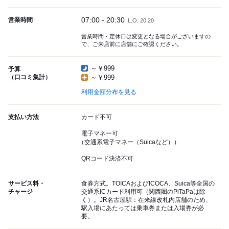
07:00 - 20:30
営業時間
L.O. 20:20
営業時間・定休日は変更となる場合がございますの
で、ご来店前に店舗にご確認ください。
～￥999
予算
（口コミ集計）
～￥999
利用金額分布を見る
支払い方法
カード不可
電子マネー可
（交通系電子マネー（Suicaなど））
QRコード決済不可
サービス料・
食券方式。TOICAおよびICOCA、Suica等全国の
チャージ
交通系ICカード利用可（関西圏のPiTaPaは除
く）。JR名古屋駅：在来線改札内店舗のため、
駅入場にあたっては乗車券または入場券が必
要。