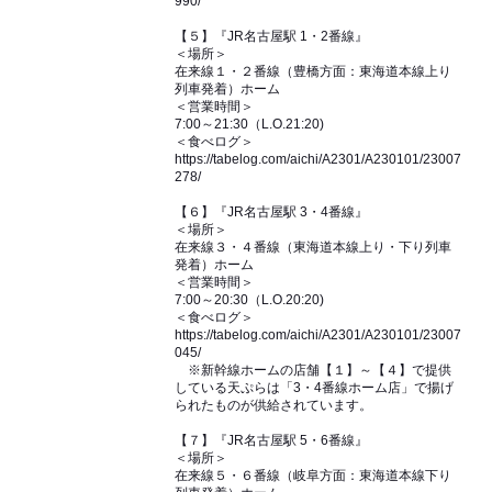
990/
【５】『JR名古屋駅 1・2番線』
＜場所＞
在来線１・２番線（豊橋方面：東海道本線上り
列車発着）ホーム
＜営業時間＞
7:00～21:30（L.O.21:20)
＜食べログ＞
https://tabelog.com/aichi/A2301/A230101/23007
278/
【６】『JR名古屋駅 3・4番線』
＜場所＞
在来線３・４番線（東海道本線上り・下り列車
発着）ホーム
＜営業時間＞
7:00～20:30（L.O.20:20)
＜食べログ＞
https://tabelog.com/aichi/A2301/A230101/23007
045/
※新幹線ホームの店舗【１】～【４】で提供
している天ぷらは「3・4番線ホーム店」で揚げ
られたものが供給されています。
【７】『JR名古屋駅 5・6番線』
＜場所＞
在来線５・６番線（岐阜方面：東海道本線下り