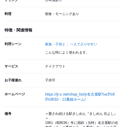
ドリンク
日本酒あり
料理
朝食・モーニングあり
特徴・関連情報
利用シーン
家族・子供と
一人で入りやすい
こんな時によく使われます。
サービス
テイクアウト
お子様連れ
子供可
ホームページ
https://jt-s.net/shop_list/jr名古屋駅%e3%8
0%8010・11番線ホーム/
備考
＝愛され続ける駅きしめん『きしめん 住よし』
＝
1961（昭和36）年に国鉄（当時）名古屋駅の在