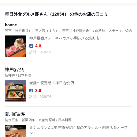
毎日外食グルメ豚さん（12054） の他のお店の口コミ
bonne
三宮（神戸市営）、三ノ宮（ＪＲ）、三宮（神戸新交通） / 肉料理、ステーキ、焼肉
神戸最強ステーキハウスが手掛ける焼肉店！
4.0
Dinner:
訪問：2026/07
神戸なだ万
新神戸 / 日本料理
老舗の安定感！神戸 なだ万
3.6
Dinner:
訪問：2026/06
宮川町吉寿
清水五条、祇園四条、京都河原町 / 日本料理
ミシュラン2つ星 吉寿が紹介制のアラカルト割烹店をオープ
ン！