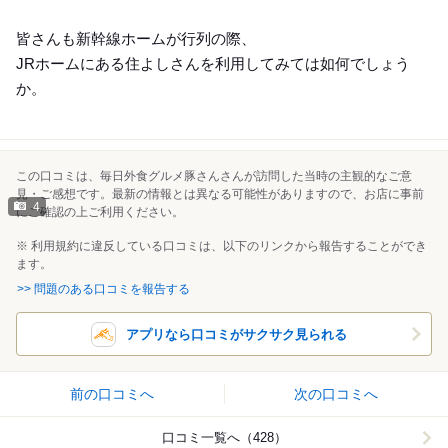
皆さんも新幹線ホームが行列の際、
JRホームにある住よしさんを利用してみては如何でしょう
か。
この口コミは、毎日外食グルメ豚さんさんが訪問した当時の主観的なご意
見・ご感想です。最新の情報とは異なる可能性がありますので、お店に事前
4
にご確認の上ご利用ください。
※ 利用規約に違反している口コミは、以下のリンクから報告することができ
ます。
>> 問題のある口コミを報告する
アプリなら口コミがサクサク見られる
前の口コミへ
次の口コミへ
口コミ一覧へ（428）