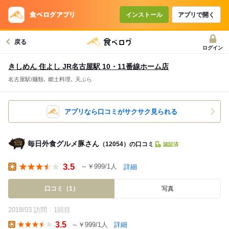
インストール
アプリで開く
戻る
ログイン
きしめん 住よし JR名古屋駅 10・11番線ホーム店
名古屋駅/麺類､ 郷土料理､ 天ぷら
アプリなら口コミがサクサク見られる
毎日外食グルメ豚さん
（12054）の口コミ
認証済
3.5
～￥999/1人
詳細
Lunch
口コミ（1）
写真
2018/03 訪問
1回目
3.5
～￥999/1人
詳細