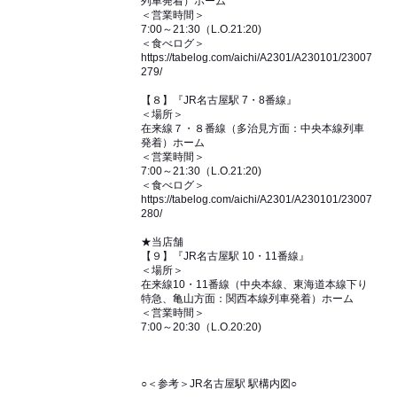
列車発着）ホーム
＜営業時間＞
7:00～21:30（L.O.21:20)
＜食べログ＞
https://tabelog.com/aichi/A2301/A230101/23007
279/
【８】『JR名古屋駅 7・8番線』
＜場所＞
在来線７・８番線（多治見方面：中央本線列車
発着）ホーム
＜営業時間＞
7:00～21:30（L.O.21:20)
＜食べログ＞
https://tabelog.com/aichi/A2301/A230101/23007
280/
★当店舗
【９】『JR名古屋駅 10・11番線』
＜場所＞
在来線10・11番線（中央本線、東海道本線下り
特急、亀山方面：関西本線列車発着）ホーム
＜営業時間＞
7:00～20:30（L.O.20:20)
○＜参考＞JR名古屋駅 駅構内図○