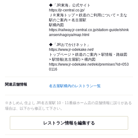
◆「JR東海」公式サイト
https://jr-central.co.jp/
ＪＲ東海トップ > 鉄道のご利用について > 主な
駅のご案内 > 名古屋駅
駅構内図
https://railway.jr-central.co.jp/station-guide/shink
ansen/nagoya/map.html
◆「JRおでかけネット」
https://www.jr-odekake.net/
トップページ > 鉄道のご案内 > 駅情報・路線図
> 駅情報(名古屋駅) > 構内図
https://www.jr-odekake.net/eki/premises?id=053
0116
関連店舗情報
名古屋駅構内のレストラン一覧
※きしめん 住よし JR名古屋駅 10・11番線ホーム店の店舗情報に誤りがある
場合は、以下から修正して下さい。