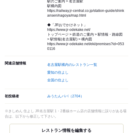
駅のご案内 > 名古屋駅
駅構内図
https://railway.jr-central.co.jp/station-guide/shink
ansen/nagoya/map.html
◆「JRおでかけネット」
https://www.jr-odekake.net/
トップページ > 鉄道のご案内 > 駅情報・路線図
> 駅情報(名古屋駅) > 構内図
https://www.jr-odekake.net/eki/premises?id=053
0116
関連店舗情報
名古屋駅構内のレストラン一覧
愛知の住よし
全国の住よし
初投稿者
みうたんパパ
（2704）
※きしめん 住よし JR名古屋駅 1・2番線ホーム店の店舗情報に誤りがある場
合は、以下から修正して下さい。