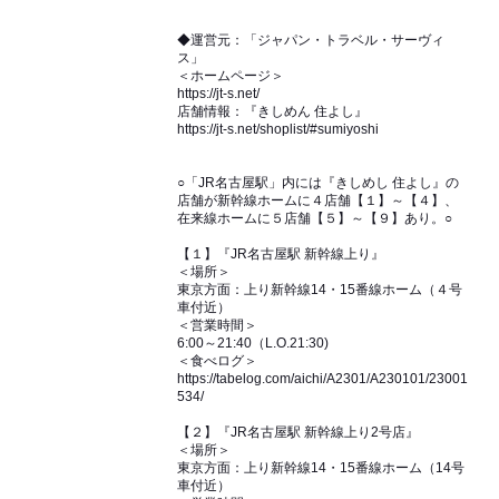
◆運営元：「ジャパン・トラベル・サーヴィ
ス」
＜ホームページ＞
https://jt-s.net/
店舗情報：『きしめん 住よし』
https://jt-s.net/shoplist/#sumiyoshi
○「JR名古屋駅」内には『きしめし 住よし』の
店舗が新幹線ホームに４店舗【１】～【４】、
在来線ホームに５店舗【５】～【９】あり。○
【１】『JR名古屋駅 新幹線上り』
＜場所＞
東京方面：上り新幹線14・15番線ホーム（４号
車付近）
＜営業時間＞
6:00～21:40（L.O.21:30)
＜食べログ＞
https://tabelog.com/aichi/A2301/A230101/23001
534/
【２】『JR名古屋駅 新幹線上り2号店』
＜場所＞
東京方面：上り新幹線14・15番線ホーム（14号
車付近）