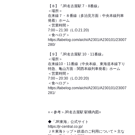
【８】『JR名古屋駅 7・8番線』
＜場所＞
在来線７・８番線（多治見方面：中央本線列車
発着）ホーム
＜営業時間＞
7:00～21:30（L.O.21:20)
＜食べログ＞
https://tabelog.com/aichi/A2301/A230101/23007
280/
【９】『JR名古屋駅 10・11番線』
＜場所＞
在来線10・11番線（中央本線、東海道本線下り
特急、亀山方面：関西本線列車発着）ホーム
＜営業時間＞
7:00～20:30（L.O.20:20)
＜食べログ＞
https://tabelog.com/aichi/A2301/A230101/23007
281/
○＜参考＞JR名古屋駅 駅構内図○
◆「JR東海」公式サイト
https://jr-central.co.jp/
ＪＲ東海トップ > 鉄道のご利用について > 主な