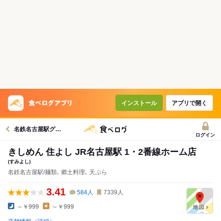
インストール
アプリで開く
名鉄名古屋駅グルメへ
ログイン
きしめん 住よし JR名古屋駅 1・2番線ホーム店
(すみよし)
名鉄名古屋駅/麺類､ 郷土料理､ 天ぷら
3.41
584
人
7339
人
～￥999
～￥999