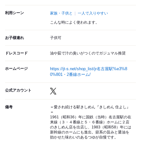
利用シーン
家族・子供と
一人で入りやすい
こんな時によく使われます。
お子様連れ
子供可
ドレスコード
油や茹で汁の臭いがつくのでガジュマル推奨
ホームページ
https://jt-s.net/shop_list/jr名古屋駅%e3%8
0%801・2番線ホーム/
公式アカウント
備考
＝愛され続ける駅きしめん『きしめん 住よし』
＝
1961（昭和36）年に国鉄（当時）名古屋駅の在
来線（３・４番線と５・６番線）ホームに２店
のきしめん店を出店し、1983（昭和58）年には
新幹線のホームにも進出。節系の旨みと醤油を
効かせた味わいのあるつゆが自慢です。