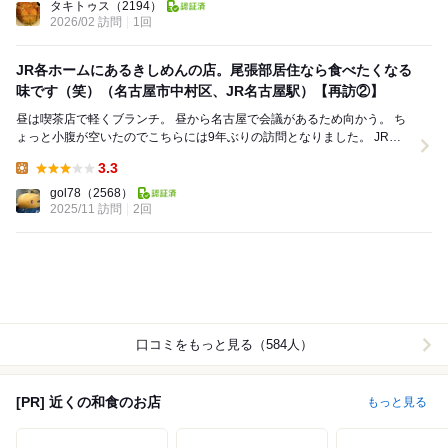
タキトゥス
（2194）
2026/02 訪問
1回
JR各ホームにあるきしめんの店。尾張部居住なら食べたくなる
味です（笑）（名古屋市中村区、JR名古屋駅）【再訪②】
昼は喫茶店で軽くブランチ。 昼から名古屋で会議があるため向かう。 ち
ょっと小腹が空いたのでこちらには9年ぶりの訪問となりました。 JR在
来線と新幹線各ホームにあるこちら…。 ...
3.3
Lunch:
gol78
（2568）
2025/11 訪問
2回
口コミをもっと見る（584人）
[PR] 近くの和食のお店
もっと見る