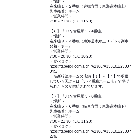
＜場所＞
在来線１・２番線（豊橋方面：東海道本線上り
列車発着）ホーム
＜営業時間＞
7:00～21:30（L.O.21:20)
【６】『JR名古屋駅 3・4番線』
＜場所＞
在来線３・４番線（東海道本線上り・下り列車
発着）ホーム
＜営業時間＞
7:00～20:30（L.O.20:20)
＜食べログ＞
https://tabelog.com/aichi/A2301/A230101/23007
045/
※新幹線ホームの店舗【１】～【４】で提供
している天ぷらは「3・4番線ホーム店」で揚げ
られたものが供給されています。
【７】『JR名古屋駅 5・6番線』
＜場所＞
在来線５・６番線（岐阜方面：東海道本線下り
列車発着）ホーム
＜営業時間＞
7:00～21:30（L.O.21:20)
＜食べログ＞
https://tabelog.com/aichi/A2301/A230101/23007
279/