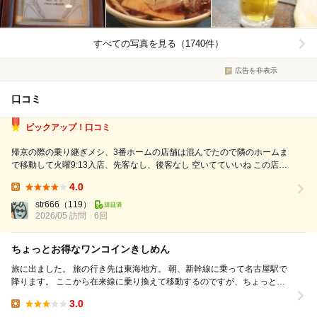
すべての写真を見る（1740件）
広告を非表示
口コミ
ピックアップ！口コミ
帰京の際の乗り継ぎメシ、3番ホームの店舗は混んでたので隣のホームま
で移動して火曜9:13入店、先客なし、後客なし 空いてていいね この店舗
がいちばん落ち着く 誰にでも「推し住よし(あるいは爽亭、憩)」があると
4.0
思うが(？)俺にとってはこの店舗がそれである 『冷しきしめん(500円)麺
Lunch:
特盛(...
str666
（119）
2026/05 訪問
6回
ちょっとお得なワンコインきしめん
旅に出ました。 旅の行き先は東海地方。 朝、新幹線に乗って名古屋駅で
降ります。 ここから在来線に乗り換えて移動するのですが、ちょっと腹
ごしらえしていきましょう。 名古屋...
3.0
Lunch: