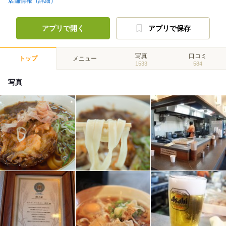
店舗情報（詳細）
アプリで開く
アプリで保存
写真
口コミ
トップ
メニュー
1533
584
写真