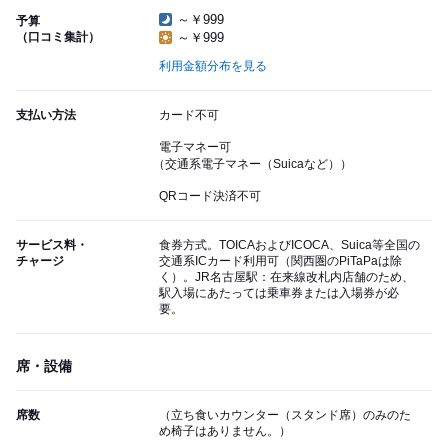
～￥999
予算
（口コミ集計）
～￥999
利用金額分布を見る
支払い方法
カード不可
電子マネー可
（交通系電子マネー（Suicaなど））
QRコード決済不可
サービス料・
食券方式。TOICAおよびICOCA、Suica等全国の
チャージ
交通系ICカード利用可（関西圏のPiTaPaは除
く）。JR名古屋駅：在来線改札内店舗のため、
駅入場にあたっては乗車券または入場券が必
要。
席・設備
席数
（立ち食いカウンター（スタンド席）のみのた
め椅子はありません。）