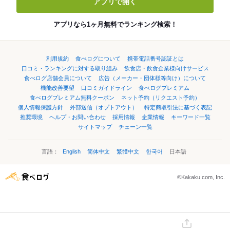
アプリで開く
アプリなら1ヶ月無料でランキング検索！
利用規約
食べログについて
携帯電話番号認証とは
口コミ・ランキングに対する取り組み
飲食店・飲食企業様向けサービス
食べログ店舗会員について
広告（メーカー・団体様等向け）について
機能改善要望
口コミガイドライン
食べログプレミアム
食べログプレミアム無料クーポン
ネット予約（リクエスト予約）
個人情報保護方針
外部送信（オプトアウト）
特定商取引法に基づく表記
推奨環境
ヘルプ・お問い合わせ
採用情報
企業情報
キーワード一覧
サイトマップ
チェーン一覧
言語：
English
简体中文
繁體中文
한국어
日本語
©Kakaku.com, Inc.