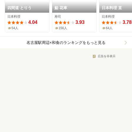
四間道 とりう
鮨 花車
日本料理 直
日本料理
寿司
日本料理
4.04
3.93
3.78
54人
156人
64人
名古屋駅周辺×和食
のランキングをもっと見る
広告を非表示