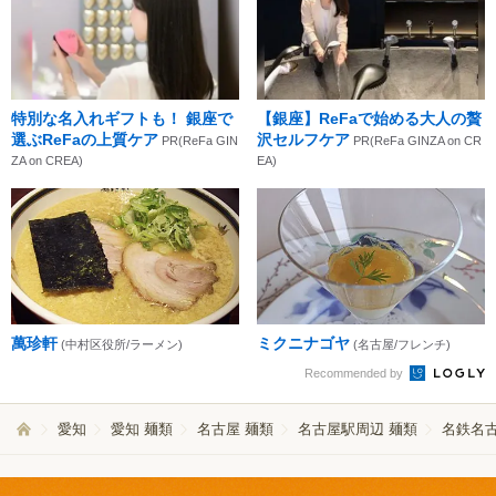
特別な名入れギフトも！ 銀座で
【銀座】ReFaで始める大人の贅
選ぶReFaの上質ケア
沢セルフケア
PR(ReFa GIN
PR(ReFa GINZA on CR
ZA on CREA)
EA)
萬珍軒
ミクニナゴヤ
(中村区役所/ラーメン)
(名古屋/フレンチ)
Recommended by
愛知
愛知 麺類
名古屋 麺類
名古屋駅周辺 麺類
名鉄名古