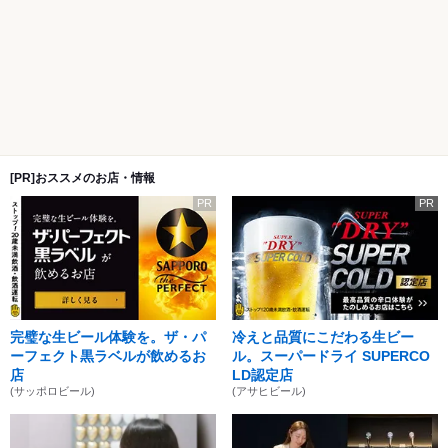
[PR]おススメのお店・情報
PR
PR
完璧な生ビール体験を。ザ・パ
冷えと品質にこだわる生ビー
ーフェクト黒ラベルが飲めるお
ル。スーパードライ SUPERCO
店
LD認定店
(サッポロビール)
(アサヒビール)