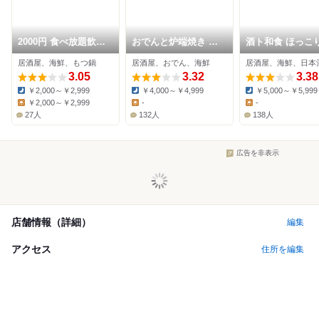
2000円 食べ放題飲み
おでんと炉端焼き 大
酒ト和食 ほっこり
放題 居酒屋 おすすめ
人の隠れ家酒場 雅
古屋広小路店
居酒屋、海鮮、もつ鍋
居酒屋、おでん、海鮮
居酒屋、海鮮、日本
屋 名古屋駅店
3.05
3.32
3.38
￥2,000～￥2,999
￥4,000～￥4,999
￥5,000～￥5,999
Dinner:
Dinner:
Dinner:
￥2,000～￥2,999
-
-
Lunch:
Lunch:
Lunch:
27人
132人
138人
広告を非表示
店舗情報（詳細）
編集
アクセス
住所を編集