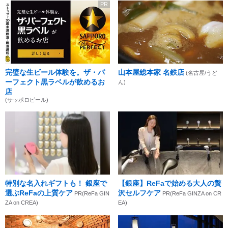
PR
完璧な生ビール体験を。ザ・パ
山本屋総本家 名鉄店
(名古屋/うど
ーフェクト黒ラベルが飲めるお
ん)
店
(サッポロビール)
特別な名入れギフトも！ 銀座で
【銀座】ReFaで始める大人の贅
選ぶReFaの上質ケア
沢セルフケア
PR(ReFa GIN
PR(ReFa GINZA on CR
ZA on CREA)
EA)