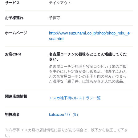
サービス
テイクアウト
お子様連れ
子供可
ホームページ
http://www.suzunami.co.jp/shop/shop_roku_e
sca.html
お店のPR
名古屋コーチンの旨味をとことん堪能してくだ
さい。
名古屋コーチン料理と牧産コシヒカリ米のご飯
を中心にした定食が楽しめる店。濃厚でふわふ
わの名古屋コーチンの玉子と肉の旨みがつまっ
た濃厚な「親子丼」は誰もが喜ぶ人気の逸品。
関連店舗情報
エスカ地下街のレストラン一覧
初投稿者
katsuzou777
（9）
※六行亭 エスカ店の店舗情報に誤りがある場合は、以下から修正して下さ
い。