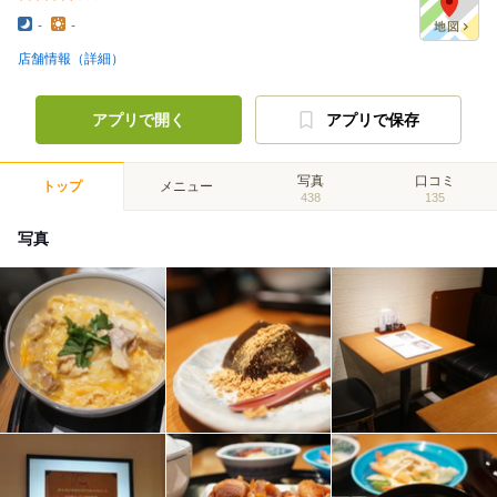
-
-
店舗情報（詳細）
アプリで開く
アプリで保存
写真
口コミ
トップ
メニュー
438
135
写真