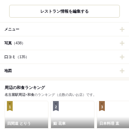
レストラン情報を編集する
メニュー
写真
（438）
口コミ
（135）
地図
周辺の和食ランキング
名古屋駅周辺
×
和食
のランキング（点数の高いお店）です。
1
2
3
四間道 とりう
鮨 花車
日本料理 直