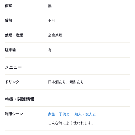
個室
無
貸切
不可
禁煙・喫煙
全席禁煙
駐車場
有
メニュー
ドリンク
日本酒あり、焼酎あり
特徴・関連情報
利用シーン
家族・子供と
知人・友人と
こんな時によく使われます。