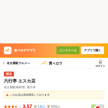
インストール
アプリで開く
名古屋駅グルメへ
ログイン
六行亭 エスカ店
名古屋駅/鳥料理､ 親子丼
このお店は現在閉店しております。
3.57
135
人
3009
人