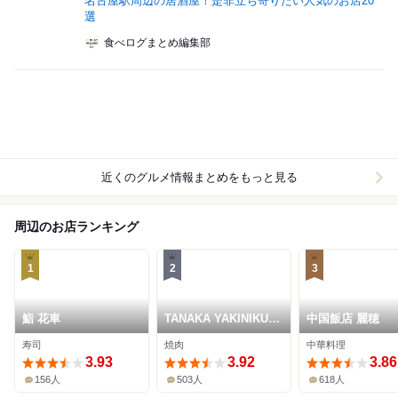
名古屋駅周辺の居酒屋！是非立ち寄りたい人気のお店20
選
食べログまとめ編集部
近くのグルメ情報まとめをもっと見る
周辺のお店ランキング
1
2
3
鮨 花車
TANAKA YAKINIKU
中国飯店 麗穂
RESTAURANTE
寿司
焼肉
中華料理
3.93
3.92
3.86
156人
503人
618人