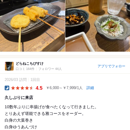
どらねこちびすけ
アプリでフォロー
口コミ 164件
フォロワー 44人
2026/03 訪問
1回目
4.5
￥6,000～￥7,999/1人
詳細
Dinner
久しぶりに来店
10数年ぶりに串揚げが食べたくなって行きました。
とりあえず堪能できる雅コースをオーダー。
白身の大葉巻き
白身ゆうあんづけ