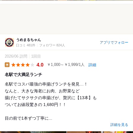
うめまるちゃん
アプリでフォロー
口コミ 481件
フォロワー 824人
2026/06 訪問
1回目
4.0
￥1,000～￥1,999/1人
詳細
Lunch
名駅で大満足ランチ
名駅でコスパ最強の串揚げランチを発見…！
なんと、大きな海老にお肉、お野菜など
揚げたてサクサクの串揚げが、贅沢に【13本】も
ついてお値段驚きの 1,680円！！
目の前で1本ずつ丁寧に...
詳細を見る