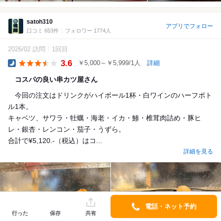
satoh310
アプリでフォロー
口コミ 653件
フォロワー 1774人
2026/02 訪問
1回目
3.6
￥5,000～￥5,999/1人
詳細
Dinner
コスパの良い串カツ屋さん
今回の注文はドリンクがハイボール1杯・白ワインのハーフボト
ル1本。
キャベツ、サワラ・牡蠣・海老・イカ・鯵・椎茸肉詰め・豚ヒ
レ・銀杏・レンコン・茄子・うずら。
合計で¥5,120.-（税込）はコ...
詳細を見る
電話・ネット予約
行った
保存
共有