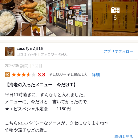
6
cocoちゃん515
アプリでフォロー
口コミ 797件
フォロワー 424人
2026/05 訪問
2回目
3.8
￥1,000～￥1,999/1人
詳細
Lunch
【海老の入ったメニュー 今だけ❢】
平日11時過ぎに、すんなりと入れました。
メニューに、今だけと、書いてかったので、
★エビスペシャル定食 1180円
こちらのスパイシーなソースが、クセになりますね〜
竹輪や茄子などの野...
詳細を見る