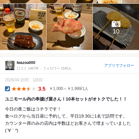
10
Iwazou000
アプリでフォロー
口コミ 1467件
フォロワー 1545人
2026/04 訪問
1回目
3.5
￥1,000～￥1,999/1人
Dinner
ユニモール内の串揚げ屋さん！10本セットがオトクでした！！
今日の夜ご飯はコチラです！
食べログから当日昼に予約して、平日19:30に1名で訪問です。
カウンター席のみの店内は半数ほどお客さんで埋まっていました
(´∀｀*)