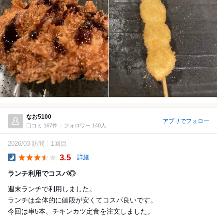
なお5100
アプリでフォロー
口コミ 167件
フォロワー 140人
2026/03 訪問
1回目
3.5
詳細
Dinner
ランチ利用でコスパ◎
週末ランチで利用しました。
ランチは全体的に値段が安くてコスパ良いです。
今回は串5本、チキンカツ定食を注文しました。