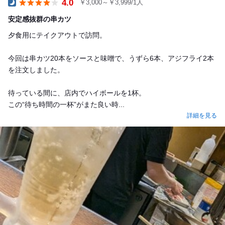
4.0
￥3,000～￥3,999/1人
Dinner
安定感抜群の串カツ
夕食用にテイクアウトで訪問。
今回は串カツ20本をソースと味噌で、うずら6本、アジフライ2本
を注文しました。
待っている間に、店内でハイボールを1杯。
この“待ち時間の一杯”がまた良い時...
詳細を見る