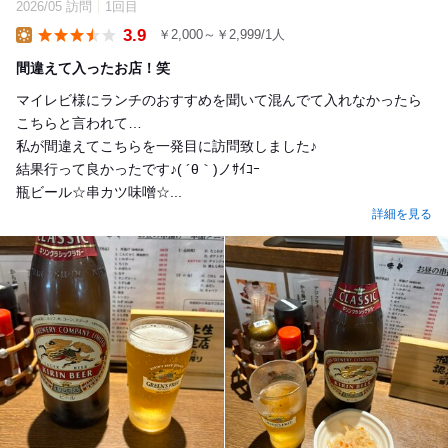
2026/05 訪問
1回目
3.9
￥2,000～￥2,999/1人
Lunch
間違えて入ったお店！笑
マイレビ様にランチのおすすめを聞いて混んでて入れなかったら
こちらと言われて…
私が間違えてこちらを一発目に訪問致しました♪
結果行って良かったです♪( ´θ｀)ノｻｲｺｰ
瓶ビール☆串カツ味噌☆...
詳細を見る