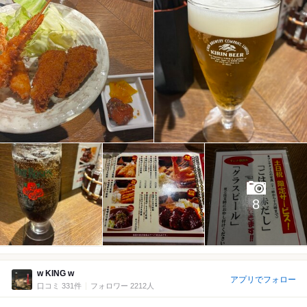
8
w KING w
アプリでフォロー
口コミ 331件
フォロワー 2212人