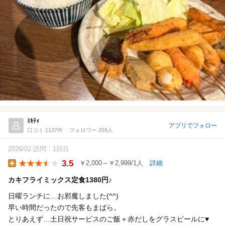
ﾐｷﾃｨ
アプリでフォロー
口コミ 1137件
フォロワー 259人
2026/02 訪問
1回目
3.5
￥2,000～￥2,999/1人
詳細
Lunch
カキフライミックス定食1380円♪
日曜ランチに…お邪魔しました(^^)
早い時間だったので先客もまばら。
とりあえず…土日祝サービスのご飯＋赤だしをグラスビールに♥