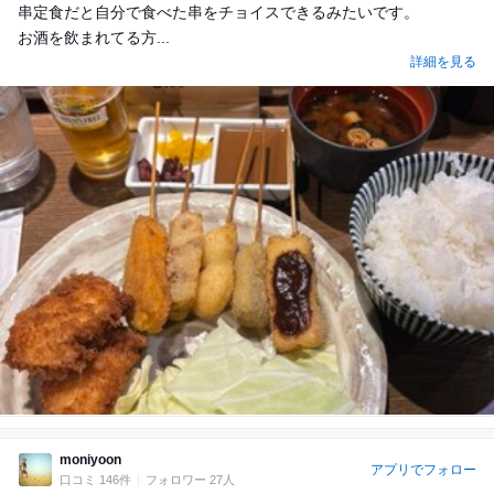
串定食だと自分で食べた串をチョイスできるみたいです。
お酒を飲まれてる方...
詳細を見る
moniyoon
アプリでフォロー
口コミ 146件
フォロワー 27人