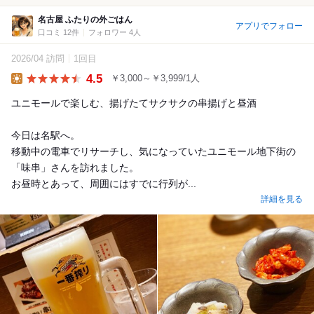
名古屋 ふたりの外ごはん
アプリでフォロー
口コミ 12件
フォロワー 4人
2026/04 訪問
1回目
4.5
￥3,000～￥3,999/1人
Lunch
ユニモールで楽しむ、揚げたてサクサクの串揚げと昼酒
今日は名駅へ。
移動中の電車でリサーチし、気になっていたユニモール地下街の
「味串」さんを訪れました。
お昼時とあって、周囲にはすでに行列が...
詳細を見る