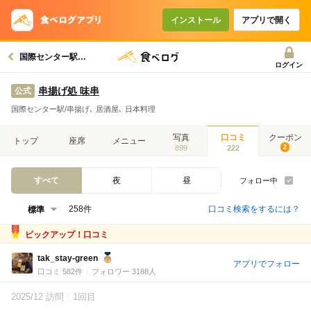
インストール
アプリで開く
国際センター駅グルメへ
ログイン
串揚げ処 味串
公式
国際センター駅/串揚げ､ 居酒屋､ 日本料理
写真
口コミ
クーポン
トップ
座席
メニュー
899
222
2
すべて
夜
昼
フォロー中
口コミ検索をするには？
258件
ピックアップ！口コミ
tak_stay-green
アプリでフォロー
口コミ 582件
フォロワー 3188人
2025/12 訪問
1回目