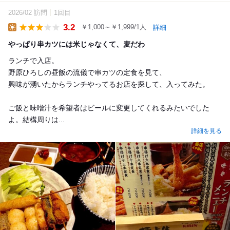
2026/02 訪問
1回目
3.2
￥1,000～￥1,999/1人
詳細
Lunch
やっぱり串カツには米じゃなくて、麦だわ
ランチで入店。
野原ひろしの昼飯の流儀で串カツの定食を見て、
興味が湧いたからランチやってるお店を探して、入ってみた。
ご飯と味噌汁を希望者はビールに変更してくれるみたいでした
よ。結構周りは...
詳細を見る