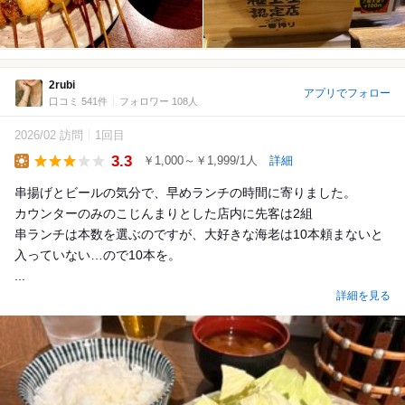
2rubi
アプリでフォロー
口コミ 541件
フォロワー 108人
2026/02 訪問
1回目
3.3
￥1,000～￥1,999/1人
詳細
Lunch
串揚げとビールの気分で、早めランチの時間に寄りました。
カウンターのみのこじんまりとした店内に先客は2組
串ランチは本数を選ぶのですが、大好きな海老は10本頼まないと
入っていない…ので10本を。
...
詳細を見る