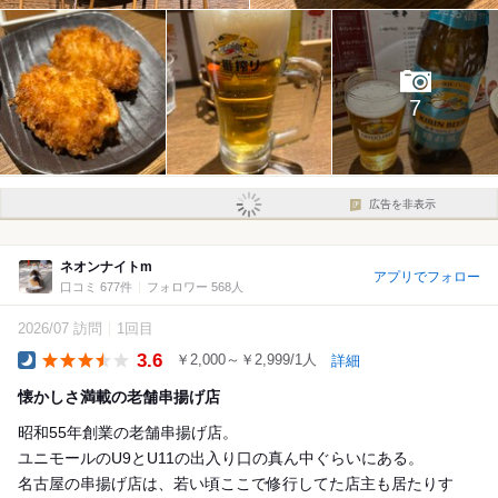
7
広告を非表示
ネオンナイトm
アプリでフォロー
口コミ 677件
フォロワー 568人
2026/07 訪問
1回目
3.6
￥2,000～￥2,999/1人
詳細
Dinner
懐かしさ満載の老舗串揚げ店
昭和55年創業の老舗串揚げ店。
ユニモールのU9とU11の出入り口の真ん中ぐらいにある。
名古屋の串揚げ店は、若い頃ここで修行してた店主も居たりす