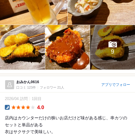
9
おみかん0616
アプリでフォロー
口コミ 123件
フォロワー 21人
2026/04 訪問
1回目
4.0
Dinner
店内はカウンターだけの狭いお店だけど味がある感じ、串カツの
セットと単品がある
衣はサクサクで美味しい。