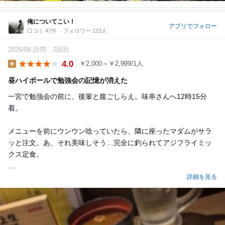
俺についてこい！
アプリでフォロー
口コミ 47件
フォロワー 123人
2026/06 訪問
2回目
4.0
￥2,000～￥2,999/1人
Lunch
昼ハイボールで勉強会の記憶が消えた
一宮で勉強会の前に、後輩と腹ごしらえ。味串さんへ12時15分
着。
メニューを前にウンウン唸っていたら、隣に座ったマダムがサラ
ッと注文。あ、それ美味しそう…完全に釣られてアジフライミッ
クス定食。
...
詳細を見る