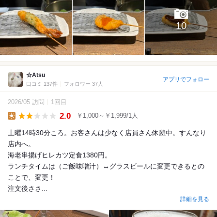
10
☆Atsu
アプリでフォロー
口コミ 137件
フォロワー 37人
2026/05 訪問
1回目
2.0
￥1,000～￥1,999/1人
Lunch
土曜14時30分ころ。お客さんは少なく店員さん休憩中。すんなり
店内へ。
海老串揚げヒレカツ定食1380円。
ランチタイムは（ご飯味噌汁）↔️グラスビールに変更できるとの
ことで、変更！
注文後ささ...
詳細を見る