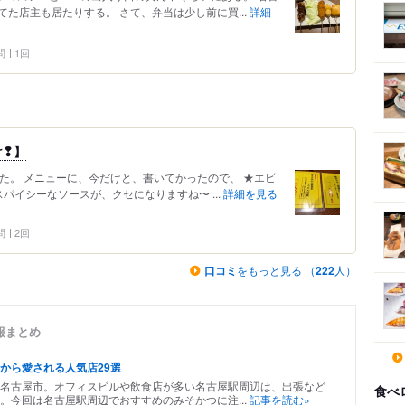
た店主も居たりする。 さて、弁当は少し前に買...
詳細
問
1回
け❢】
た。 メニューに、今だけと、書いてかったので、 ★エビ
パイシーなソースが、クセになりますね〜 ...
詳細を見る
問
2回
口コミ
をもっと見る （
222
人）
報まとめ
から愛される人気店29選
名古屋市。オフィスビルや飲食店が多い名古屋駅周辺は、出張など
食べ
。今回は名古屋駅周辺でおすすめのみそかつに注...
記事を読む»