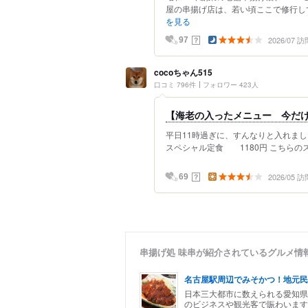
屋の串揚げ店は、若い頃ここで修行して
を見る
2026/07 訪
？
97
cocoちゃん515
口コミ 796件
フォロワー 423人
【海老の入ったメニュー 今だ
平日11時過ぎに、すんなりと入れまし
スペシャル定食 1180円 こちらのス
2026/05 訪
？
69
串揚げ処 味串が紹介されているグルメ情
名古屋駅周辺でみそかつ！地元民
日本三大都市に数えられる愛知県
のビジネスや観光客で賑わいます