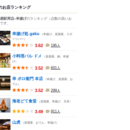
のお店ランキング
屋駅周辺×串揚げ
のランキング
（点数の高いお
です。
串揚げ処 gaku
（串揚げ、居酒屋、スポ
ーツバー）
3.62
195
人
小料理バル ドメ
（居酒屋、鍋、串揚
げ）
3.52
601
人
串 ポロ衛門 本店
（串揚げ、居酒屋、お
でん）
3.52
299
人
海老どて食堂
（居酒屋、串揚げ、天丼）
3.49
911
人
山虎
（居酒屋、おでん、串揚げ）