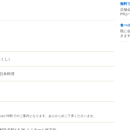
無料
店舗
PRが
食べ
既に
きま
みくし）
日本料理
み(19席)でのご案内となります。あらかじめご了承くださいませ。
村区
名駅
4-5-26
ユニモール
地下街