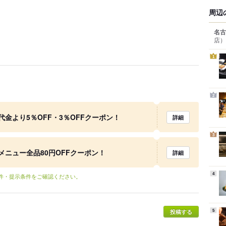
周辺
名古
店）
1
2
金より5％OFF・3％OFFクーポン！
詳細
3
ニュー全品80円OFFクーポン！
詳細
4
条件・提示条件をご確認ください。
投稿する
5