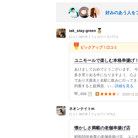
好みのあう人を
tak_stay-green
口コミ 581件
フォロワー 3,177人
ピックアップ！口コミ
ユニモールで楽しむ本格串揚げ
あけましておめでとうございます。 今
多き実りある年になりますよう、心よ
であり大親友と名駅に飲みに行ってき
到着すると超満員、い...
詳細を見る
2025/12
？
498
ネオンナイトm
口コミ 667件
フォロワー 570人
懐かしさ満載の老舗串揚げ店
昭和55年創業の老舗串揚げ店。 ユニ