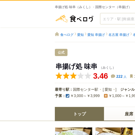
串揚げ処 味串（みくし） - 国際センター（串揚げ）
食べログ
食べログ
愛知
愛知 串揚げ
名古屋 串揚げ
公式
串揚げ処 味串
（みくし）
3.46
222
人
最寄り駅：
国際センター駅
[
愛知
]
ジャンル
予算：
￥3,000～￥3,999
￥1,000～￥1,9
トップ
座席