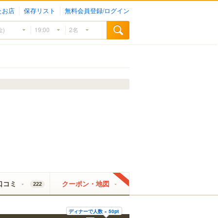
たお店
保存リスト
無料会員登録/ログイン
口コミ
クーポン・地図
222
ディナーで人数 × 50pt