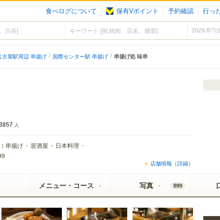
食べログについて
保有Vポイント
予約確認
行っ
名古屋駅周辺 串揚げ
国際センター駅 串揚げ
串揚げ処 味串
3857
人
：
串揚げ
居酒屋
日本料理
99
店舗情報（詳細）
メニュー・コース
写真
899