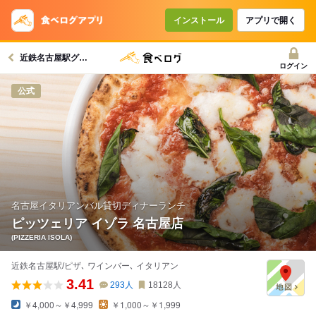
コースで使えるクーポン
戻る
インストール
アプリで開く
近鉄名古屋駅グルメへ
クーポンを利用せず予約する
ログイン
公式
名古屋イタリアンバル貸切ディナーランチ
ピッツェリア イゾラ 名古屋店
(PIZZERIA ISOLA)
近鉄名古屋駅/ピザ､ ワインバー､ イタリアン
3.41
293
人
18128
人
￥4,000～￥4,999
￥1,000～￥1,999