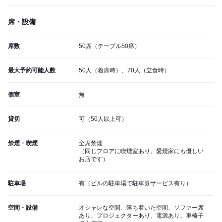
席・設備
席数
50席（テーブル50席）
最大予約可能人数
50人（着席時）、70人（立食時）
個室
無
貸切
可（50人以上可）
禁煙・喫煙
全席禁煙
（同じフロアに喫煙室あり。愛煙家にも優しい
お店です）
駐車場
有（ビルの駐車場で駐車券サービス有り）
空間・設備
オシャレな空間、落ち着いた空間、ソファー席
あり、プロジェクターあり、電源あり、車椅子