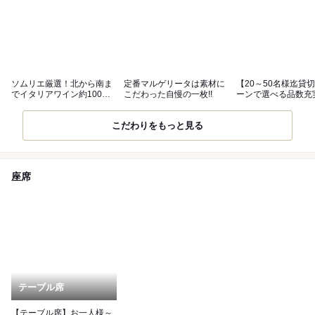
ソムリエ厳選！北から南ま
定番マルゲリータは素材に
【20～50名様迄貸
でイタリアワイン約100種
こだわった自慢の一枚!!
ーンで選べる品数充
常備
なコース
こだわりをもっと見る
座席
テーブル席
【テーブル席】お一人様～