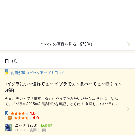
すべての写真を見る（975件）
口コミ
お店が選ぶピックアップ！口コミ
♪イゾラにぃ～憧れてぇ～ イゾラでぇ～食べ～てぇ～行くぅ～
♪(笑)
今日、テレビで「風立ちぬ」がやってたみたいだから… それにちなん
で、イゾラの2015年2月訪問分を追記しとくね！ 今回も、♪ィゾラに～憧
れて～ ィゾラで～食べて～ゆく～♪ って歌いながら、お友達と会う前の夕
4.0
ご飯で寄りました。 <今回いただいたお料理> ◆茄子とチーズの重ね焼…
Dinner:
4.0
チーズは1種類だけど、 これぞまさにふわとろフォルマッジやぁ～！
Lunch:
ニャク
（283）
(笑) ◆ピッツァマルゲリータ…相変わら...
2015/02 訪問
1回