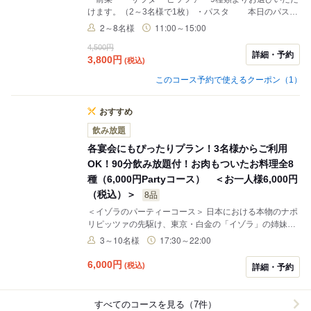
けます。（2～3名様で1枚） ・パスタ 本日のパスタ
・お肉料理 牛サーロインのタリアータ ・デザート ・
2～8名様
11:00～15:00
コーヒーor紅茶 ※メニュー内容は一例です
4,500円
詳細・予約
3,800
円
(税込)
このコース予約で使えるクーポン（1）
おすすめ
飲み放題
各宴会にもぴったりプラン！3名様からご利用
OK！90分飲み放題付！お肉もついたお料理全8
種（6,000円Partyコース） ＜お一人様6,000円
（税込）＞
8品
＜イゾラのパーティーコース＞ 日本における本物のナポ
リピッツァの先駆け、東京・白金の「イゾラ」の姉妹店
である「ISOLA 名古屋」。季節のイタリア料理をナポリ
3～10名様
17:30～22:00
の街角のような店内で気の合う仲間と楽しいひと時をお
過ごし下さい。
6,000
円
(税込)
詳細・予約
すべてのコースを見る（7件）