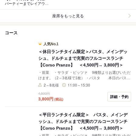
パーティーまでレイアウト
も自由◎
座席をもっと見る
コース
人気No.1
＜休日ランチタイム限定＞パスタ、メインデッ
シュ、ドルチェまで充実のフルコースランチ
【Corso Pranzo】 ＜4,500円→ 3,800円＞
・前菜 ・サラダ ・ピッツァ 9種類よりお選びいただ
けます。（2～3名様で1枚） ・パスタ 本日のパスタ
・お肉料理 牛サーロインのタリアータ ・デザート ・
2～8名様
11:00～15:30
コーヒーor紅茶 ※メニュー内容は一例です
4,500円
詳細・予約
3,800
円
(税込)
＜平日ランチタイム限定＞ パスタ、メインデ
ッシュ、ドルチェまで充実のフルコースランチ
【Corso Pranzo】 ＜4,500円→ 3,800円＞
・前菜 ・サラダ ・ピッツァ 9種類よりお選びいただ