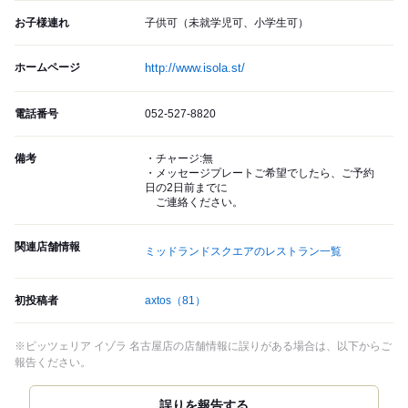
お子様連れ
子供可（未就学児可、小学生可）
ホームページ
http://www.isola.st/
電話番号
052-527-8820
備考
・チャージ:無
・メッセージプレートご希望でしたら、ご予約
日の2日前までに
ご連絡ください。
関連店舗情報
ミッドランドスクエアのレストラン一覧
初投稿者
axtos
（81）
※ピッツェリア イゾラ 名古屋店の店舗情報に誤りがある場合は、以下からご
報告ください。
誤りを報告する