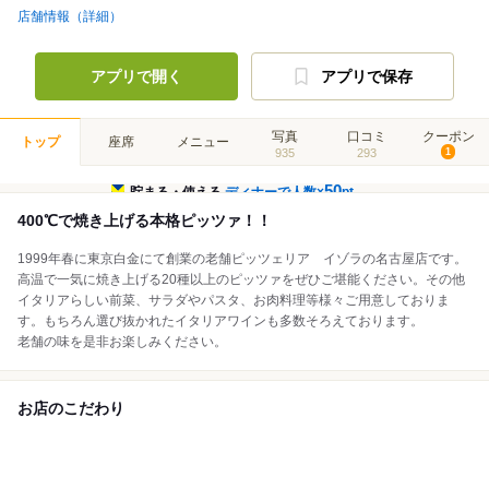
店舗情報（詳細）
アプリで開く
アプリで保存
写真
口コミ
クーポン
トップ
座席
メニュー
935
293
1
50
貯まる・使える
ディナーで人数×
pt
400℃で焼き上げる本格ピッツァ！！
1999年春に東京白金にて創業の老舗ピッツェリア イゾラの名古屋店です。
高温で一気に焼き上げる20種以上のピッツァをぜひご堪能ください。その他
イタリアらしい前菜、サラダやパスタ、お肉料理等様々ご用意しておりま
す。もちろん選び抜かれたイタリアワインも多数そろえております。
老舗の味を是非お楽しみください。
お店のこだわり