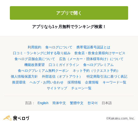
アプリで開く
アプリなら1ヶ月無料でランキング検索！
利用規約
食べログについて
携帯電話番号認証とは
口コミ・ランキングに対する取り組み
飲食店・飲食企業様向けサービス
食べログ店舗会員について
広告（メーカー・団体様等向け）について
機能改善要望
口コミガイドライン
食べログプレミアム
食べログプレミアム無料クーポン
ネット予約（リクエスト予約）
個人情報保護方針
外部送信（オプトアウト）
特定商取引法に基づく表記
推奨環境
ヘルプ・お問い合わせ
採用情報
企業情報
キーワード一覧
サイトマップ
チェーン一覧
言語：
English
简体中文
繁體中文
한국어
日本語
©Kakaku.com, Inc.