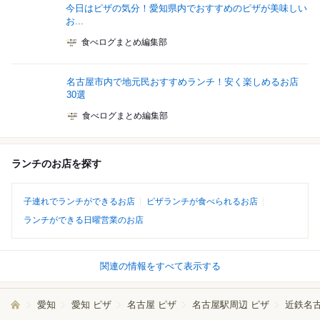
今日はピザの気分！愛知県内でおすすめのピザが美味しい
お...
食べログまとめ編集部
名古屋市内で地元民おすすめランチ！安く楽しめるお店
30選
食べログまとめ編集部
ランチのお店を探す
子連れでランチができるお店
ピザランチが食べられるお店
ランチができる日曜営業のお店
関連の情報をすべて表示する
愛知
愛知 ピザ
名古屋 ピザ
名古屋駅周辺 ピザ
近鉄名古