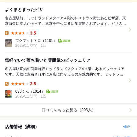
よくまとまったピザ
名古屋駅前、ミッドランドスクエア４階のレストラン街にあるピザ店。東
京白金に本店があって、東京を中心に６店舗展開されています。ピザの他
にもパスタや肉料理もあります。ランチ利用です。ラ...
3.5
Lunch:
プクプクトトロ
（1181）
2025/11 訪問
1回
気軽でいて落ち着いた雰囲気のピッツェリア
名古屋駅直結の商業施設ミッドランドスクエアの4階にあるピッツェリア
です。天候に左右されずにお店に向かえるのが魅力的です。 ミッドラン
ドスクエア自体がほどよい高級感がありながらも敷...
3.8
Lunch:
036くん
（1014）
2025/11 訪問
1回
口コミをもっと見る（293人）
店舗情報（詳細）
修正