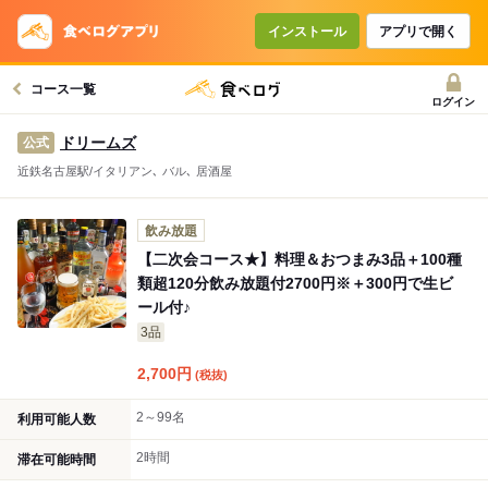
コースで使えるクーポン
戻る
インストール
アプリで開く
コース一覧
クーポンを利用せず予約する
ログイン
ドリームズ
公式
近鉄名古屋駅/イタリアン､ バル､ 居酒屋
飲み放題
【二次会コース★】料理＆おつまみ3品＋100種
類超120分飲み放題付2700円※＋300円で生ビ
ール付♪
3品
2,700
円
(税抜)
2～99名
利用可能人数
2時間
滞在可能時間