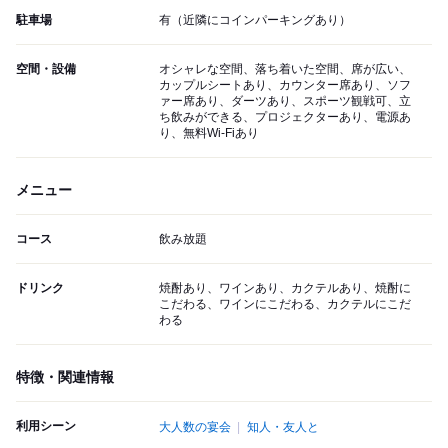
駐車場
有（近隣にコインパーキングあり）
空間・設備
オシャレな空間、落ち着いた空間、席が広い、
カップルシートあり、カウンター席あり、ソフ
ァー席あり、ダーツあり、スポーツ観戦可、立
ち飲みができる、プロジェクターあり、電源あ
り、無料Wi-Fiあり
メニュー
コース
飲み放題
ドリンク
焼酎あり、ワインあり、カクテルあり、焼酎に
こだわる、ワインにこだわる、カクテルにこだ
わる
特徴・関連情報
利用シーン
大人数の宴会
知人・友人と