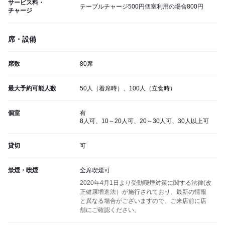
サービス料・
テーブルチャージ500円個室利用の場合800円
チャージ
席・設備
席数
80席
最大予約可能人数
50人（着席時）、100人（立食時）
個室
有
8人可、10～20人可、20～30人可、30人以上可
貸切
可
禁煙・喫煙
全席喫煙可
2020年4月1日より受動喫煙対策に関する法律(改
正健康増進法）が施行されており、最新の情報
と異なる場合がございますので、ご来店前に店
舗にご確認ください。