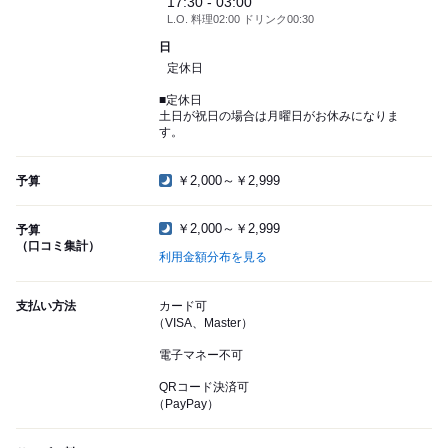
17:30 - 03:00
L.O. 料理02:00 ドリンク00:30
日
定休日
■定休日
土日が祝日の場合は月曜日がお休みになりま
す。
￥2,000～￥2,999
予算
￥2,000～￥2,999
予算
（口コミ集計）
利用金額分布を見る
支払い方法
カード可
（VISA、Master）
電子マネー不可
QRコード決済可
（PayPay）