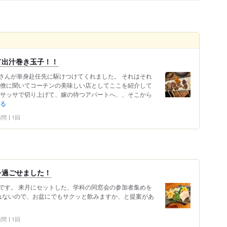
て出汁巻き玉子！！
さんが単身赴任先に駆けつけてくれました。 それはそれ
同僚に聞いてコーチンの美味しい店としてここを紹介して
ルサッサで切り上げて、嫁の待つアパートへ、、そこから
る
 訪問
1回
を過ごせました！
です。 来月にセットした、学科の同窓会の参加者集めを
れないので、お盆にでもサクッと飲みますか、と提案があ
 訪問
1回