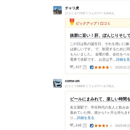
チャリ虎
口コミ 2,170件
フォロワー 3,344人
ピックアップ！口コミ
抜群に旨い！肝、ぼんじりそし
この日は私の誕生日、それを祝いに嫁
は嬉しいです。 で、歓迎するために
もらいました。 金曜の夜、会社をベ
電車で名駅です。 お店は予...
詳細を見
2026/02
？
437
come-on
口コミ 1,988件
フォロワー 2,135人
ビールにまみれて、楽しい時間
名古屋駅で、学生時代の友人と飲み会
進めていた時、彼から1ヶ月も待ちき
り...
詳細を見る
2025/08
？
248