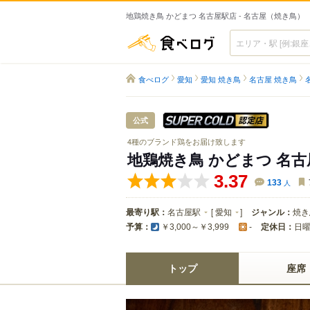
地鶏焼き鳥 かどまつ 名古屋駅店 - 名古屋（焼き鳥）
食べログ
食べログ
愛知
愛知 焼き鳥
名古屋 焼き鳥
スーパードラ
公式
4種のブランド鶏をお届け致します
地鶏焼き鳥 かどまつ 名
3.37
133
人
最寄り駅：
名古屋駅
[
愛知
]
ジャンル：
焼き
予算：
定休日：
日
￥3,000～￥3,999
-
トップ
座席