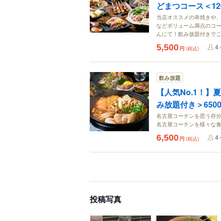
どまつコース＜12
当店オススメの串焼きや
などボリューム満点のコ
んにて！飲み放題付きで
5,500
4
円
(税込)
飲み放題
【人気No.1！】
み放題付き＞650
名古屋コーチンを思う存
名古屋コーチンを様々な
6,500
4
円
(税込)
投稿写真