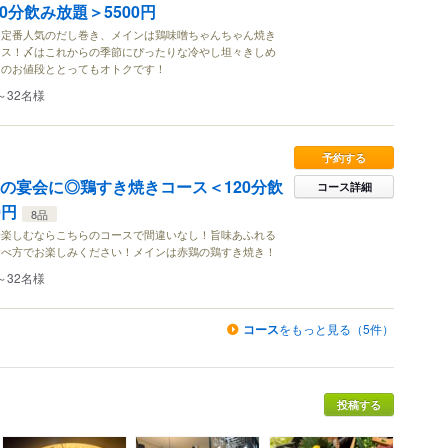
0分飲み放題＞5500円
、定番人気のだし巻き、メインは鶏味噌ちゃんちゃん焼き
ース！〆はこれからの季節にぴったりな冷やし坦々きしめ
このお値段ととってもオトクです！
～32名様
予約する
夏の宴会に◎鶏すき焼きコース＜120分飲
コース詳細
0円
8品
分楽しむならこちらのコースで間違いなし！旨味あふれる
食べ方でお楽しみください！メインは赤鶏の鶏すき焼き！
～32名様
コース
をもっと見る（5件）
投稿する