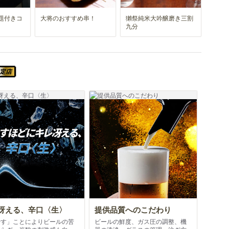
題付きコ
大将のおすすめ串！
獺祭純米大吟醸磨き三割
九分
スーパードライ SUPER COLD認定店
冴える、辛口〈生〉
提供品質へのこだわり
やす」ことによりビールの苦
ビールの鮮度、ガス圧の調整、機