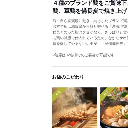
４種のブランド鶏をご賞味下
鶏、軍鶏を備長炭で焼き上げ
店主自ら養鶏場に赴き、納得したブランド鶏
おすすめは滋賀県から取り寄せる「淡海地鶏
程良くのった脂はクセがなく、さっぱりと食
丸鶏の状態で仕入れているため、なかなか出
鶏を愛してやまない店主が、「紀州備長炭」
2階席は32名様でのご宴会が可能です！
お店のこだわり
料理
料理