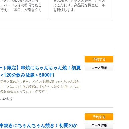
和らぎ、炭酸の刺激感も向
器の洗浄、グラスの管理、注ぎ方
スーパードライの特長である
にこだわり、高品質な樽生ビール
が冴え、「辛口」が引き立ち
を提供します。
。
予約する
タート限定】串焼にちゃんちゃん焼！初夏
コース詳細
120分飲み放題＞5000円
、定番人気のだし巻き、メインは鶏味噌ちゃんちゃん焼き
ース！〆はこれからの季節にぴったりな冷やし坦々きしめ
このお値段ととってもオトクです！
～32名様
予約する
串焼きにちゃんちゃん焼き！初夏のか
コース詳細