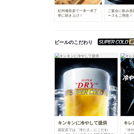
紀州備長炭で一本一本丁
ご宴会に飲み放
寧に焼き上げ！
ースもご用意！
ビールのこだわり
キンキンに冷やして提供
キレ
認定店では「冷たさ」にこだわ
「冷