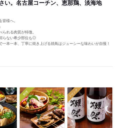
さい。名古屋コーチン、恵那鶏、淡海地
を皆様へ。
」
べられる肉質が特徴。
回らない希少部位も◎
で一本一本、丁寧に焼き上げる焼鳥はジューシーな味わいが自慢！
ドリンク
料理