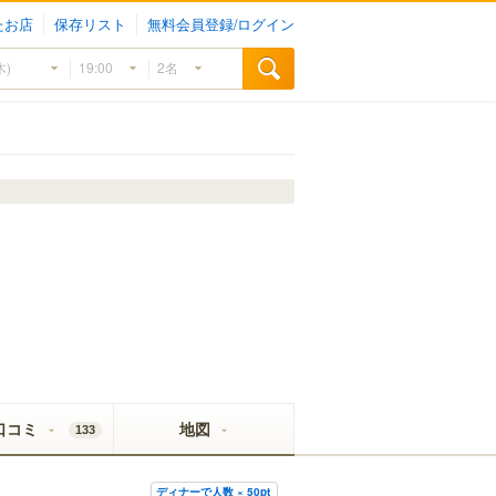
たお店
保存リスト
無料会員登録/ログイン
口コミ
地図
133
ディナーで人数 × 50pt