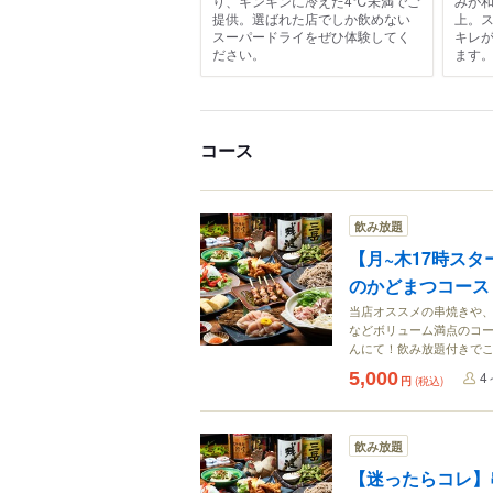
り、キンキンに冷えた4℃未満でご
みが
提供。選ばれた店でしか飲めない
上。
スーパードライをぜひ体験してく
キレ
ださい。
ます
コース
飲み放題
【月~木17時ス
のかどまつコース＜
当店オススメの串焼きや
などボリューム満点のコ
んにて！飲み放題付きで
5,000
4
円
(税込)
飲み放題
【迷ったらコレ】