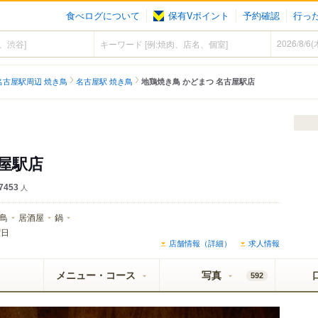
食べログについて
保有Vポイント
予約確認
行っ
名古屋駅周辺 焼き鳥
名古屋駅 焼き鳥
地鶏焼き鳥 かどまつ 名古屋駅店
イ SUPER COLD認定店
古屋駅店
7453
人
鳥
居酒屋
鍋
曜日
店舗情報（詳細）
求人情報
メニュー・コース
写真
592