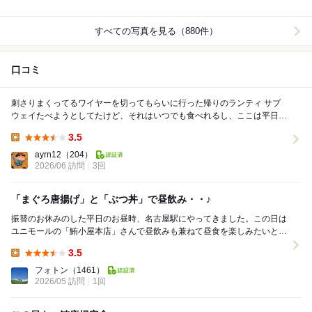
すべての写真を見る（880件）
口コミ
刺さりまくってるワイヤーを切ってもらいに行った帰りのランティ サブ
ウェイたべようとしてたけど、それはいつでも食べれるし、ここは平日の
日替わりランチで木曜日の中落ち丼がバカうま...
3.5
Lunch:
ayrn12
（204）
2026/06 訪問
3回
「まぐろ唐揚げ」と「ぶつ丼」で昼飲み・・♪
振替のお休みのした平日のお昼時、名古屋駅にやってきました。この日は
ユニモールの「鮪小屋本店」さんで昼飲みも兼ねて昼食を楽しみたいと思
います。エスカのお店を何度か利用したことがありま...
3.5
Lunch:
フォトン
（1461）
2026/05 訪問
1回