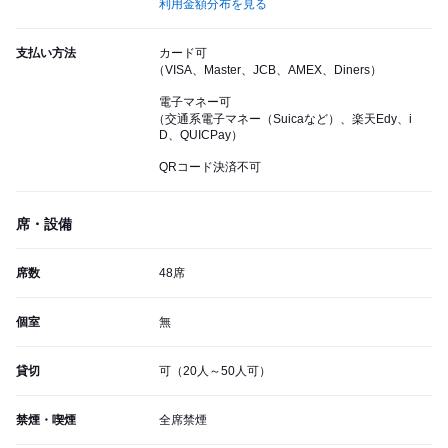
利用金額分布を見る
支払い方法
カード可
（VISA、Master、JCB、AMEX、Diners）
電子マネー可
（交通系電子マネー（Suicaなど）、楽天Edy、i
D、QUICPay）
QRコード決済不可
席・設備
席数
48席
個室
無
貸切
可（20人～50人可）
禁煙・喫煙
全席禁煙