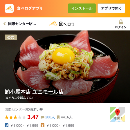
インストール
アプリで開く
国際センター駅グルメへ
ログイン
公式
鮪小屋本店 ユニモール店
(まぐろごやほんてん)
国際センター駅/海鮮､ 丼
3.47
288
人
4416
人
￥1,000～￥1,999
￥1,000～￥1,999