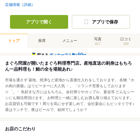
店舗情報（詳細）
アプリで開く
アプリで保存
写真
口コミ
トップ
座席
メニュー
817
288
50
貯まる
ディナーで人数×
pt
まぐろ問屋が開いたまぐろ料理専門店。産地直送の刺身はもちろ
ん一品料理も！鮪の全を堪能あれ♪
市場を通さず 築地、焼津など産地から直接仕入れをしております。 名物『ホ
ホ肉の唐揚』はリピーターに大人気 ・。゜☆ランチ営業もしております
☆゜。・ 魚好きな方にはもちろん、会社帰りやカップル、宴会等 どんなシー
ンにも御活用頂けます。 お料理と一緒に楽しむお酒も取り揃えております。
お店貸切も可能です！周りを気にせず楽しめて、会社宴会にもピッタリです♪
昼はランチで、夜はビールで、如何でしょうか？
お店のこだわり