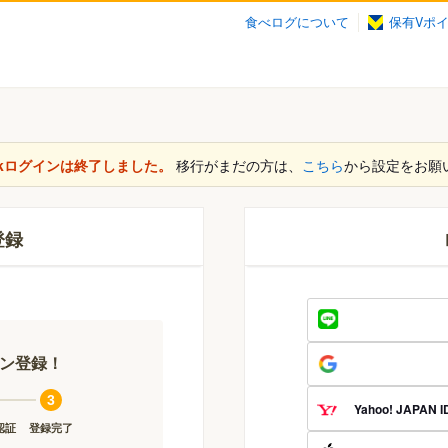
食べログについて
保有Vポ
ookログインは終了しました。
移行がまだの方は、
こちら
から設定をお願
登録
タン登録！
3
Yahoo! JAPAN I
認証
登録完了