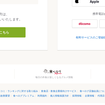
Apple
方は、
携帯電話
いいたします。
こちら
有料サービスのご登録
毎日の外食が楽しくなるグルメ情報
口コミ・ランキングに対する取り組み
|
飲食店・飲食企業様向けサービス
|
食べログ店舗会員につ
能改善要望
|
食べログプレミアム
|
利用規約
|
個人情報保護方針
|
採用情報
|
企業情報
|
代理店