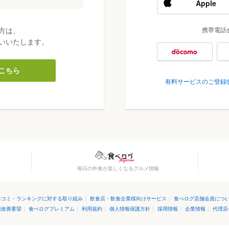
Apple
方は、
携帯電話
いいたします。
こちら
有料サービスのご登録
毎日の外食が楽しくなるグルメ情報
口コミ・ランキングに対する取り組み
|
飲食店・飲食企業様向けサービス
|
食べログ店舗会員につ
能改善要望
|
食べログプレミアム
|
利用規約
|
個人情報保護方針
|
採用情報
|
企業情報
|
代理店