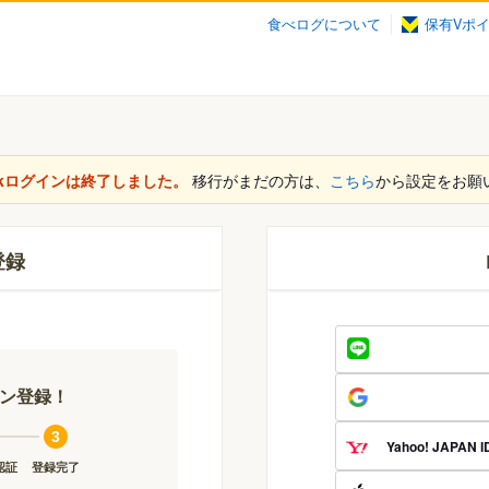
食べログについて
保有Vポ
ookログインは終了しました。
移行がまだの方は、
こちら
から設定をお願
登録
タン登録！
3
Yahoo! JAPAN I
認証
登録完了