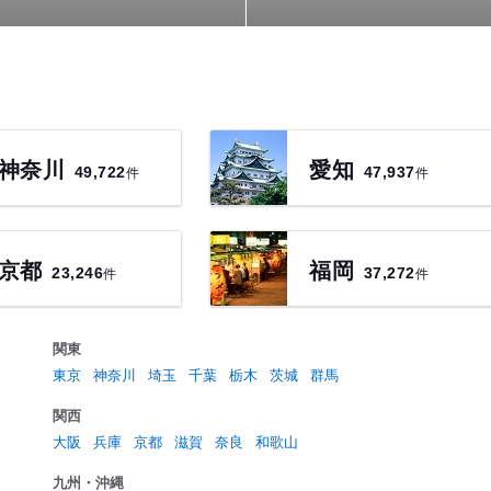
神奈川
愛知
件
件
49,722
47,937
京都
福岡
件
件
23,246
37,272
関東
東京
神奈川
埼玉
千葉
栃木
茨城
群馬
関西
大阪
兵庫
京都
滋賀
奈良
和歌山
九州・沖縄