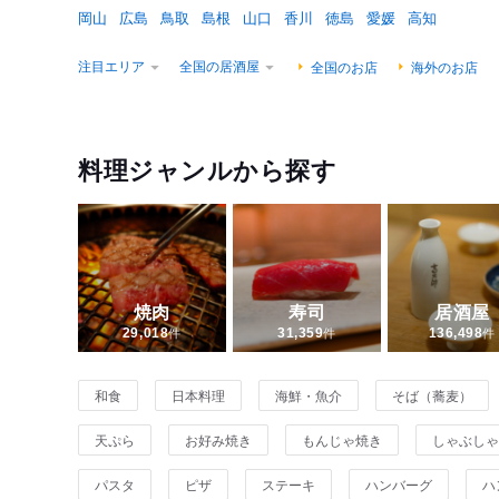
岡山
広島
鳥取
島根
山口
香川
徳島
愛媛
高知
注目エリア
全国の居酒屋
全国のお店
海外のお店
料理ジャンルから探す
焼肉
寿司
居酒屋
件
件
件
29,018
31,359
136,498
和食
日本料理
海鮮・魚介
そば（蕎麦）
天ぷら
お好み焼き
もんじゃ焼き
しゃぶしゃ
パスタ
ピザ
ステーキ
ハンバーグ
ハ