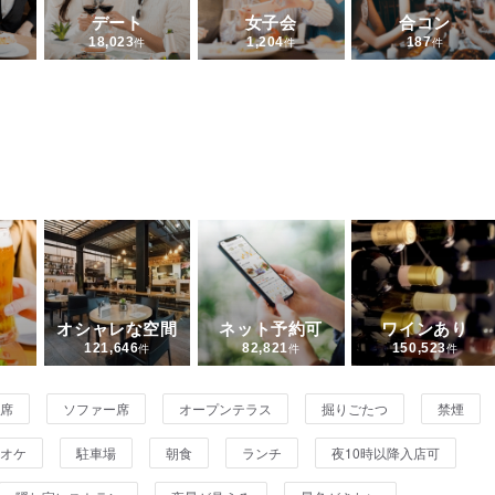
デート
女子会
合コン
18,023
件
1,204
件
187
件
オシャレな空間
ネット予約可
ワインあり
121,646
件
82,821
件
150,523
件
席
ソファー席
オープンテラス
掘りごたつ
禁煙
オケ
駐車場
朝食
ランチ
夜10時以降入店可