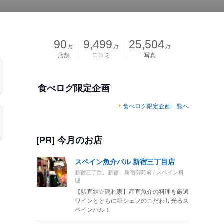
90
9,499
25,504
万
万
万
店舗
口コミ
写真
食べログ限定企画
食べログ限定企画一覧へ
[PR] 今月のお店
スペイン魚介バル 新宿三丁目店
新宿三丁目、新宿、新宿御苑前 / スペイン料
理
【駅直結☆隠れ家】産直魚介の料理を厳選
ワインとともに◎シェフのこだわり光るス
ペインバル！