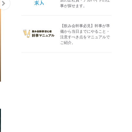
事が探せます。
【飲み会幹事必見】幹事が準
備から当日までにやること・
注意すべき点をマニュアルで
ご紹介。
ノミネート店を公開中！
「The Tabelog Award 2027」受賞発表に先立ち、ノミネート店を順