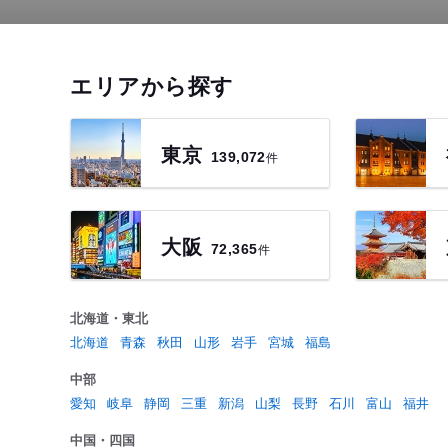
エリアから探す
東京
件
139,072
大阪
件
72,365
北海道・東北
北海道
青森
秋田
山形
岩手
宮城
福島
中部
愛知
岐阜
静岡
三重
新潟
山梨
長野
石川
富山
福井
中国・四国