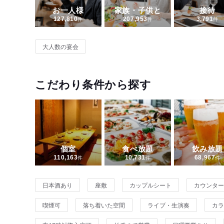
お一人様
家族・子供と
接待
127,810
件
207,953
件
3,791
件
大人数の宴会
こだわり条件から探す
個室
食べ放題
飲み放題
110,163
件
10,731
件
68,967
件
日本酒あり
座敷
カップルシート
カウンター
喫煙可
落ち着いた空間
ライブ・生演奏
カラ