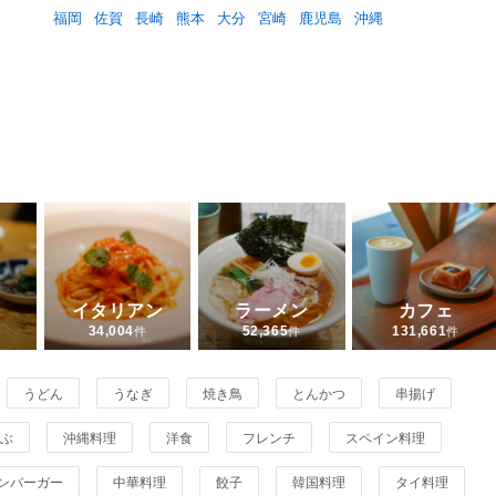
福岡
佐賀
長崎
熊本
大分
宮崎
鹿児島
沖縄
イタリアン
ラーメン
カフェ
件
件
件
34,004
52,365
131,661
うどん
うなぎ
焼き鳥
とんかつ
串揚げ
ぶ
沖縄料理
洋食
フレンチ
スペイン料理
ンバーガー
中華料理
餃子
韓国料理
タイ料理