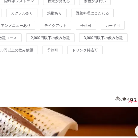
隠れ家レストラン
夜景が見える
景色がきれい
カクテルあり
焼酎あり
野菜料理にこだわる
リアンメニューあり
テイクアウト
子供可
カード可
放題コース
2,000円以下の飲み放題
3,000円以下の飲み放題
,000円以上の飲み放題
予約可
ドリンク持込可